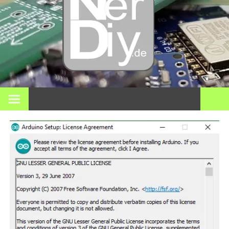
Bricol
electró
impre
En nerdiy.de, todo gira en torno a la electrónica, el bricolaje,
la impresión 3D, el hogar inteligente y muchos otros temas
técnicos.
3D y m