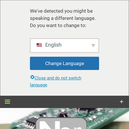
We've detected you might be
speaking a different language.
Do you want to change to:
English
Change Language
Close and do not switch
language
Zum
Inhalt
springen
nerdiy