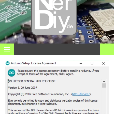
– DIY
Elektro
3D Dr
Bei nerdiy.de dreht sich alles um Elektronik, Heimwerken, 3D-
Druck, Smart Home und viele andere technische Themen.
und
meh