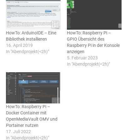
HowTo: ArduinoIDE – Eine
HowTo: Raspberry Pi –
Bibliothek installieren
GPIO Übersicht des
16. April 2019
Raspberry Pi in der Konsole
In "Abendprojekt(<2h)"
anzeigen
5. Februar 2023
In "Abendprojekt(<2h)"
HowTo: Raspberry Pi –
Docker Container mit
OpenMediaVault OMV und
Portainer nutzen
17. Juli 2022
In "Abendprojekt(<2h)"