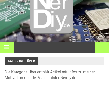
– DIY
Elektro
3D Dr
Bei nerdiy.de dreht sich alles um Elektronik, Heimwerken, 3D-
Druck, Smart Home und viele andere technische Themen.
und
KATEGORIE:
ÜBER
meh
Die Kategorie Über enthält Artikel mit Infos zu meiner
Motivation und der Vision hinter Nerdiy.de.