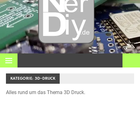
– DIY
Elektro
3D Dr
Bei nerdiy.de dreht sich alles um Elektronik, Heimwerken, 3D-
Druck, Smart Home und viele andere technische Themen.
und
KATEGORIE:
3D-DRUCK
meh
Alles rund um das Thema 3D Druck.