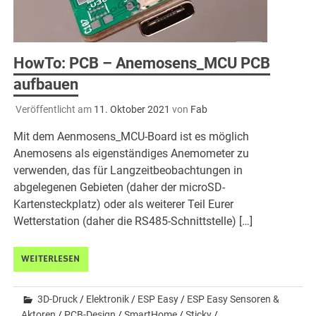
HowTo: PCB – Anemosens_MCU PCB
aufbauen
Veröffentlicht am
11. Oktober 2021
von
Fab
Mit dem Aenmosens_MCU-Board ist es möglich
Anemosens als eigenständiges Anemometer zu
verwenden, das für Langzeitbeobachtungen in
abgelegenen Gebieten (daher der microSD-
Kartensteckplatz) oder als weiterer Teil Eurer
Wetterstation (daher die RS485-Schnittstelle) […]
WEITERLESEN
3D-Druck
/
Elektronik
/
ESP Easy
/
ESP Easy Sensoren &
Aktoren
/
PCB-Design
/
SmartHome
/
Sticky
/