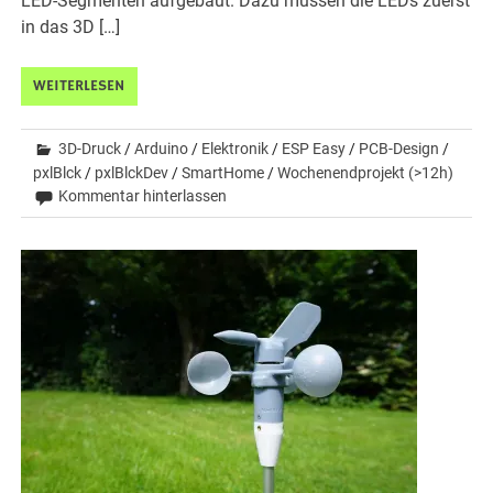
LED-Segmenten aufgebaut. Dazu müssen die LEDs zuerst
in das 3D […]
WEITERLESEN
3D-Druck
/
Arduino
/
Elektronik
/
ESP Easy
/
PCB-Design
/
pxlBlck
/
pxlBlckDev
/
SmartHome
/
Wochenendprojekt (>12h)
Kommentar hinterlassen