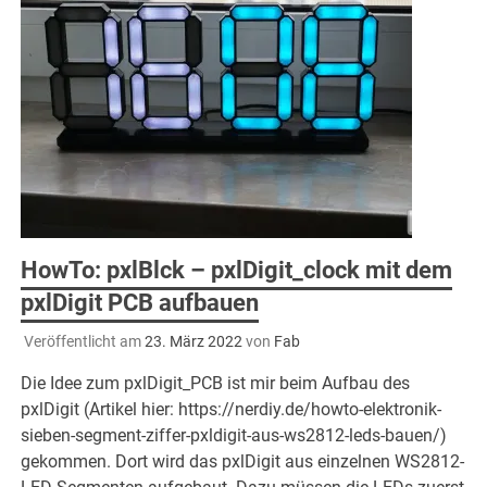
HowTo: pxlBlck – pxlDigit_clock mit dem
pxlDigit PCB aufbauen
Veröffentlicht am
23. März 2022
von
Fab
Die Idee zum pxlDigit_PCB ist mir beim Aufbau des
pxlDigit (Artikel hier: https://nerdiy.de/howto-elektronik-
sieben-segment-ziffer-pxldigit-aus-ws2812-leds-bauen/)
gekommen. Dort wird das pxlDigit aus einzelnen WS2812-