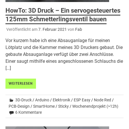
HowTo: 3D Druck – Ein servogesteuertes
125mm Schmetterlingsventil bauen
Veröffentlicht am
7. Februar 2021
von
Fab
Vor kurzem habe ich eine Absauganlage für meinen
Lötplatz und die Kammer meines 3D Druckers gebaut. Die
gebaute Absauganlage verfügt über zwei Anschlüsse.
Einer saugt mithilfe eines angeschlossenen Schlauchs die
[…]
WEITERLESEN
3D-Druck
/
Arduino
/
Elektronik
/
ESP Easy
/
Node Red
/
PCB-Design
/
SmartHome
/
Sticky
/
Wochenendprojekt (>12h)
6 Kommentare