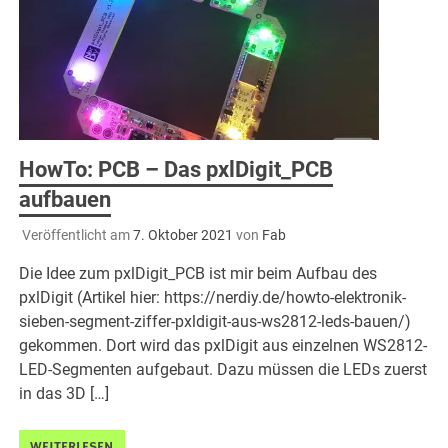
HowTo: PCB – Das pxlDigit_PCB
aufbauen
Veröffentlicht am
7. Oktober 2021
von
Fab
Die Idee zum pxlDigit_PCB ist mir beim Aufbau des
pxlDigit (Artikel hier: https://nerdiy.de/howto-elektronik-
sieben-segment-ziffer-pxldigit-aus-ws2812-leds-bauen/)
gekommen. Dort wird das pxlDigit aus einzelnen WS2812-
LED-Segmenten aufgebaut. Dazu müssen die LEDs zuerst
in das 3D […]
WEITERLESEN