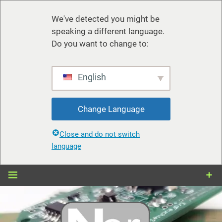
We've detected you might be
speaking a different language.
Do you want to change to:
English
Change Language
Close and do not switch
language
Zum
Inhalt
springen
nerdiy