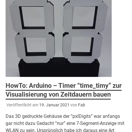
HowTo: Arduino – Timer “time_timy” zur
Visualisierung von Zeitdauern bauen
Veröffentlicht am
19. Januar 2021
von
Fab
Das 3D gedruckte Gehäuse der “pxlDigits” war anfangs
gar nicht dazu Gedacht “nur” eine 7-Segment-Anzeige mit
WLAN zu sein. Ursprünglich habe ich daraus eine Art