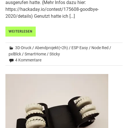
ausgerufen hatte. (Mehr Infos dazu hier:
https://hackaday.io/contest/175608-goodbye-
2020/details) Genutzt hatte ich […]
WEITERLESEN
3D-Druck
/
Abendprojekt(<2h)
/
ESP Easy
/
Node Red
/
pxlBlck
/
SmartHome
/
Sticky
4 Kommentare