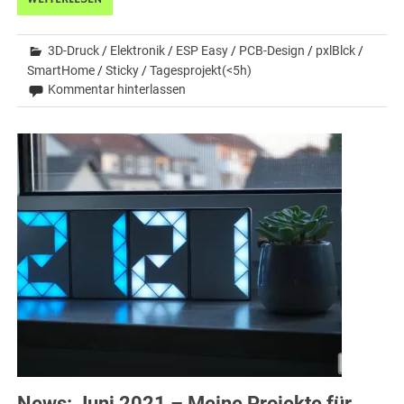
3D-Druck
/
Elektronik
/
ESP Easy
/
PCB-Design
/
pxlBlck
/
SmartHome
/
Sticky
/
Tagesprojekt(<5h)
Kommentar hinterlassen
News: Juni 2021 – Meine Projekte für