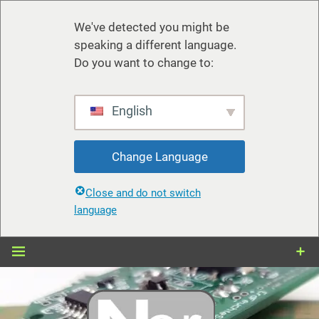
We've detected you might be
speaking a different language.
Do you want to change to:
English
Change Language
Close and do not switch
language
Zum
Inhalt
springen
nerdiy