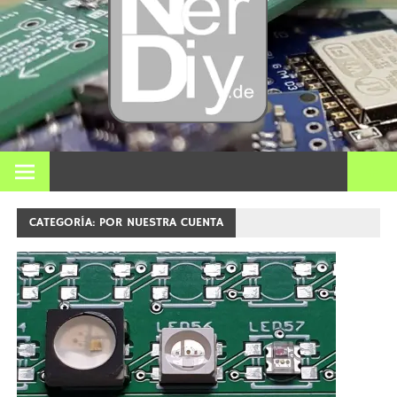
Bricol
electró
impre
En nerdiy.de, todo gira en torno a la electrónica, el bricolaje,
la impresión 3D, el hogar inteligente y muchos otros temas
técnicos.
3D y m
CATEGORÍA:
POR NUESTRA CUENTA