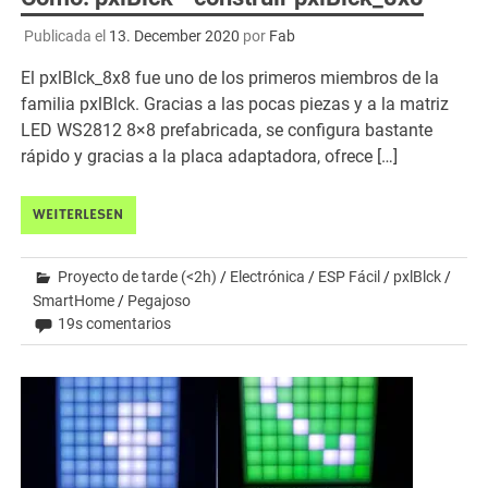
Publicada el
13. December 2020
por
Fab
El pxlBlck_8x8 fue uno de los primeros miembros de la
familia pxlBlck. Gracias a las pocas piezas y a la matriz
LED WS2812 8×8 prefabricada, se configura bastante
rápido y gracias a la placa adaptadora, ofrece […]
WEITERLESEN
Proyecto de tarde (<2h)
/
Electrónica
/
ESP Fácil
/
pxlBlck
/
SmartHome
/
Pegajoso
19s comentarios