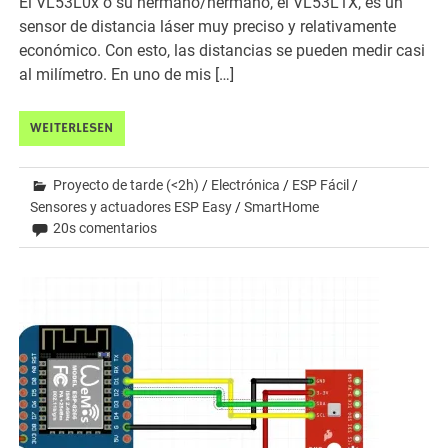
El VL53L0x o su hermano/hermano, el VL53L1X, es un
sensor de distancia láser muy preciso y relativamente
económico. Con esto, las distancias se pueden medir casi
al milímetro. En uno de mis […]
WEITERLESEN
Proyecto de tarde (<2h)
/
Electrónica
/
ESP Fácil
/
Sensores y actuadores ESP Easy
/
SmartHome
20s comentarios