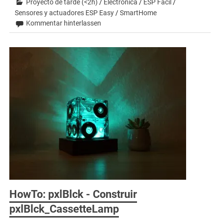
Proyecto de tarde (<2h)
/
Electrónica
/
ESP Fácil
/
Sensores y actuadores ESP Easy
/
SmartHome
Kommentar hinterlassen
HowTo: pxlBlck - Construir
pxlBlck_CassetteLamp