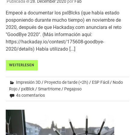
Publicada el
28. December 2020
por
Fab
Empecé a documentar los pxlBlcks (que había estado
posponiendo durante mucho tiempo) en noviembre de
2020, después de que Hackaday.com anunciara el reto
"GoodBye 2020". (Más información aquí:
https://hackaday.io/contest/175608-goodbye-
2020/details) Había utilizado [...]
WEITERLESEN
Impresión 3D
/
Proyecto de tarde (<2h)
/
ESP Fácil
/
Nodo
Rojo
/
pxlBlck
/
SmartHome
/
Pegajoso
4s comentarios