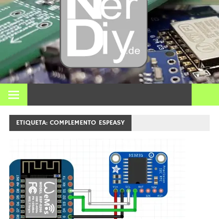
Bricol
electró
impre
En nerdiy.de, todo gira en torno a la electrónica, el bricolaje,
la impresión 3D, el hogar inteligente y muchos otros temas
técnicos.
3D y m
ETIQUETA:
COMPLEMENTO ESPEASY