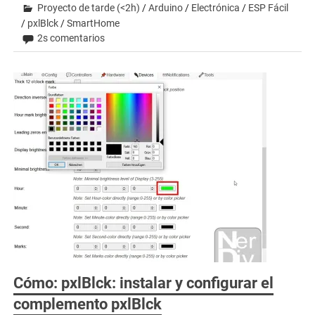
Proyecto de tarde (<2h)
/
Arduino
/
Electrónica
/
ESP Fácil
/
pxlBlck
/
SmartHome
2s comentarios
Cómo: pxlBlck: instalar y configurar el
complemento pxlBlck