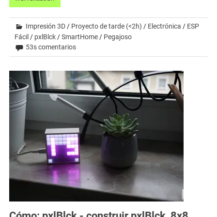
Impresión 3D
/
Proyecto de tarde (<2h)
/
Electrónica
/
ESP
Fácil
/
pxlBlck
/
SmartHome
/
Pegajoso
53s comentarios
Cómo: pxlBlck - construir pxlBlck_8x8