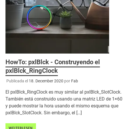
HowTo: pxlBlck - Construyendo el
pxlBlck_RingClock
Publicada el
18. December 2020
por
Fab
El pxlBlck_RingClock es muy similar al pxlBlck_SlotClock.
También está construido usando una matriz LED de 1×60
y puede mostrar la hora usando el mismo esquema que
pxlBlck_SlotClock. Sin embargo, el […]
WEITERLESEN