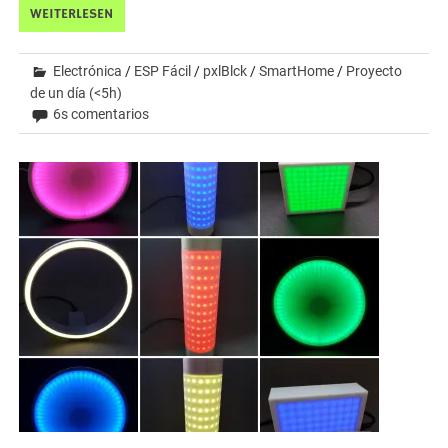
WEITERLESEN
Electrónica
/
ESP Fácil
/
pxlBlck
/
SmartHome
/
Proyecto
de un día (<5h)
6s comentarios