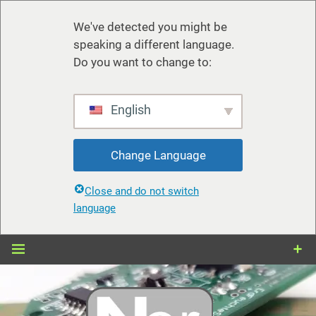
We've detected you might be
speaking a different language.
Do you want to change to:
English
Change Language
Close and do not switch
language
Zum
Inhalt
springen
nerdiy