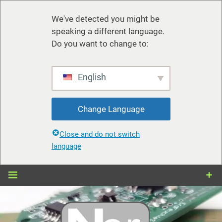
We've detected you might be
speaking a different language.
Do you want to change to:
English
Change Language
Close and do not switch
language
Zum
Inhalt
springen
nerdiy