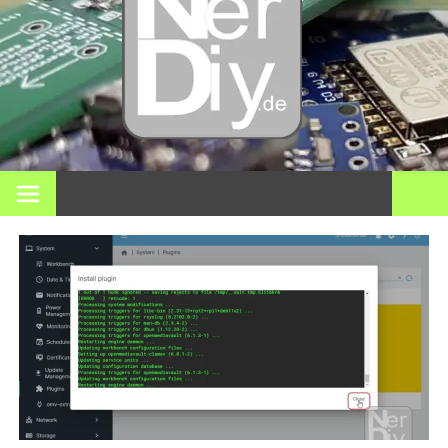
Bricol
electró
impre
En nerdiy.de, todo gira en torno a la electrónica, el bricolaje,
la impresión 3D, el hogar inteligente y muchos otros temas
técnicos.
3D y m