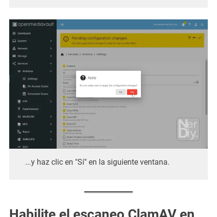
...y haz clic en "Sí" en la siguiente ventana.
Habilite el escaneo ClamAV en