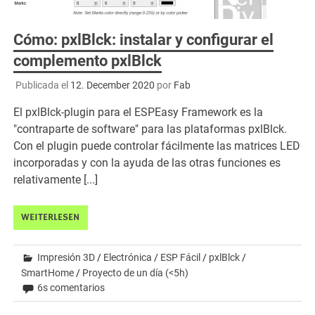
Cómo: pxlBlck: instalar y configurar el
complemento pxlBlck
Publicada el
12. December 2020
por
Fab
El pxlBlck-plugin para el ESPEasy Framework es la
"contraparte de software" para las plataformas pxlBlck.
Con el plugin puede controlar fácilmente las matrices LED
incorporadas y con la ayuda de las otras funciones es
relativamente [...]
WEITERLESEN
Impresión 3D
/
Electrónica
/
ESP Fácil
/
pxlBlck
/
SmartHome
/
Proyecto de un día (<5h)
6s comentarios