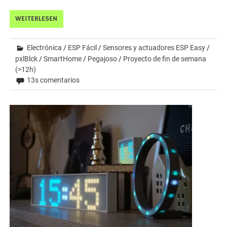
WEITERLESEN
Electrónica
/
ESP Fácil
/
Sensores y actuadores ESP Easy
/
pxlBlck
/
SmartHome
/
Pegajoso
/
Proyecto de fin de semana
(>12h)
13s comentarios