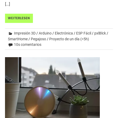
[…]
WEITERLESEN
Impresión 3D
/
Arduino
/
Electrónica
/
ESP Fácil
/
pxlBlck
/
SmartHome
/
Pegajoso
/
Proyecto de un día (<5h)
10s comentarios