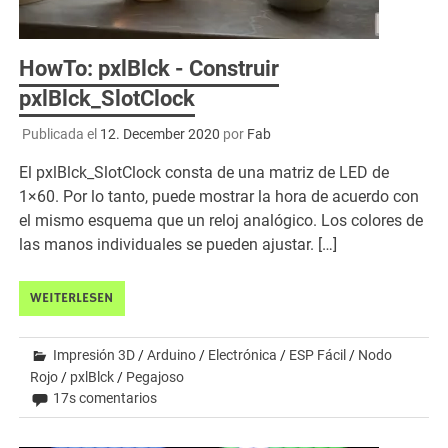
HowTo: pxlBlck - Construir
pxlBlck_SlotClock
Publicada el
12. December 2020
por
Fab
El pxlBlck_SlotClock consta de una matriz de LED de
1×60. Por lo tanto, puede mostrar la hora de acuerdo con
el mismo esquema que un reloj analógico. Los colores de
las manos individuales se pueden ajustar. […]
WEITERLESEN
Impresión 3D
/
Arduino
/
Electrónica
/
ESP Fácil
/
Nodo
Rojo
/
pxlBlck
/
Pegajoso
17s comentarios