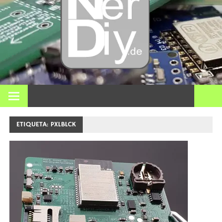
Bricol
electró
impre
En nerdiy.de, todo gira en torno a la electrónica, el bricolaje,
la impresión 3D, el hogar inteligente y muchos otros temas
técnicos.
3D y m
ETIQUETA:
PXLBLCK