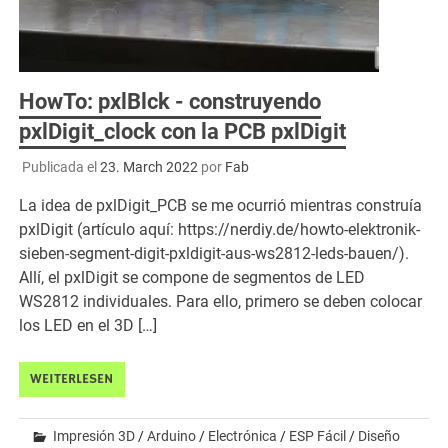
HowTo: pxlBlck - construyendo
pxlDigit_clock con la PCB pxlDigit
Publicada el
23. March 2022
por
Fab
La idea de pxlDigit_PCB se me ocurrió mientras construía
pxlDigit (artículo aquí: https://nerdiy.de/howto-elektronik-
sieben-segment-digit-pxldigit-aus-ws2812-leds-bauen/).
Allí, el pxlDigit se compone de segmentos de LED
WS2812 individuales. Para ello, primero se deben colocar
los LED en el 3D […]
WEITERLESEN
Impresión 3D
/
Arduino
/
Electrónica
/
ESP Fácil
/
Diseño