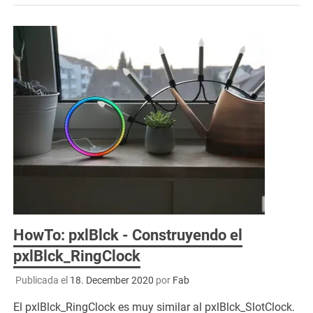
HowTo: pxlBlck - Construyendo el
pxlBlck_RingClock
Publicada el
18. December 2020
por
Fab
El pxlBlck_RingClock es muy similar al pxlBlck_SlotClock.