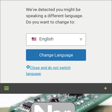
We've detected you might be
speaking a different language.
Do you want to change to:
English
Change Language
Close and do not switch
language
Zum
Inhalt
springen
nerdiy