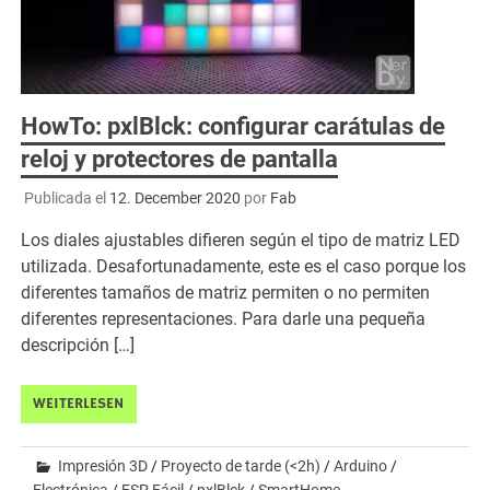
HowTo: pxlBlck: configurar carátulas de
reloj y protectores de pantalla
Publicada el
12. December 2020
por
Fab
Los diales ajustables difieren según el tipo de matriz LED
utilizada. Desafortunadamente, este es el caso porque los
diferentes tamaños de matriz permiten o no permiten
diferentes representaciones. Para darle una pequeña
descripción […]
WEITERLESEN
Impresión 3D
/
Proyecto de tarde (<2h)
/
Arduino
/
Electrónica
/
ESP Fácil
/
pxlBlck
/
SmartHome