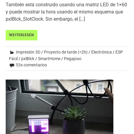
También está construido usando una matriz LED de 1×60
y puede mostrar la hora usando el mismo esquema que
pxlBlck_SlotClock. Sin embargo, el […]
WEITERLESEN
Impresión 3D
/
Proyecto de tarde (<2h)
/
Electrónica
/
ESP
Fácil
/
pxlBlck
/
SmartHome
/
Pegajoso
53s comentarios