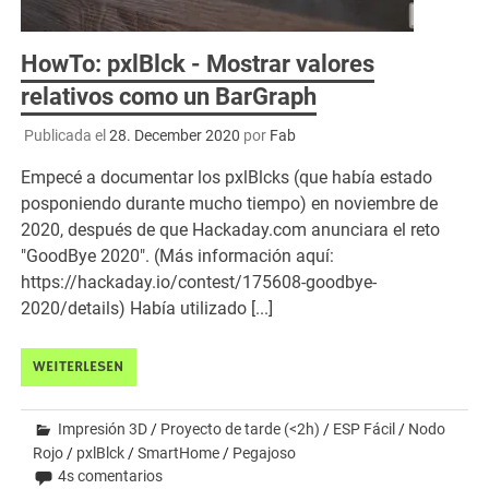
HowTo: pxlBlck - Mostrar valores
relativos como un BarGraph
Publicada el
28. December 2020
por
Fab
Empecé a documentar los pxlBlcks (que había estado
posponiendo durante mucho tiempo) en noviembre de
2020, después de que Hackaday.com anunciara el reto
"GoodBye 2020". (Más información aquí:
https://hackaday.io/contest/175608-goodbye-
2020/details) Había utilizado [...]
WEITERLESEN
Impresión 3D
/
Proyecto de tarde (<2h)
/
ESP Fácil
/
Nodo
Rojo
/
pxlBlck
/
SmartHome
/
Pegajoso
4s comentarios