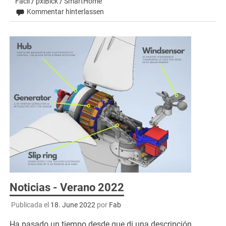
Fácil
/
pxlBlck
/
SmartHome
Kommentar hinterlassen
Noticias - Verano 2022
Publicada el
18. June 2022
por
Fab
Ha pasado un tiempo desde que di una descripción