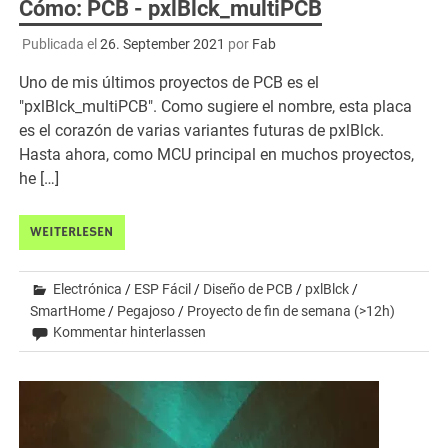
Cómo: PCB - pxlBlck_multiPCB
Publicada el
26. September 2021
por
Fab
Uno de mis últimos proyectos de PCB es el
"pxlBlck_multiPCB". Como sugiere el nombre, esta placa
es el corazón de varias variantes futuras de pxlBlck.
Hasta ahora, como MCU principal en muchos proyectos,
he […]
WEITERLESEN
Electrónica
/
ESP Fácil
/
Diseño de PCB
/
pxlBlck
/
SmartHome
/
Pegajoso
/
Proyecto de fin de semana (>12h)
Kommentar hinterlassen