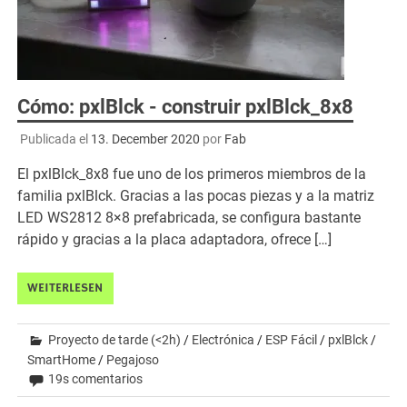
Cómo: pxlBlck - construir pxlBlck_8x8
Publicada el
13. December 2020
por
Fab
El pxlBlck_8x8 fue uno de los primeros miembros de la
familia pxlBlck. Gracias a las pocas piezas y a la matriz
LED WS2812 8×8 prefabricada, se configura bastante
rápido y gracias a la placa adaptadora, ofrece […]
WEITERLESEN
Proyecto de tarde (<2h)
/
Electrónica
/
ESP Fácil
/
pxlBlck
/
SmartHome
/
Pegajoso
19s comentarios