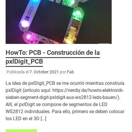
HowTo: PCB - Construcción de la
pxlDigit_PCB
Publicada el
7. October 2021
por
Fab
La idea de pxlDigit_PCB se me ocurrió mientras construía
pxlDigit (artículo aquí: https://nerdiy.de/howto-elektronik-
sieben-segment-digit-pxldigit-aus-ws2812-leds-bauen/).
Allí, el pxlDigit se compone de segmentos de LED
WS2812 individuales. Para ello, primero se deben colocar
los LED en el 3D […]