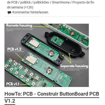
de PCB
/
pxlBlck
/
pxlBlckDev
/
SmartHome
/
Proyecto de fin
de semana (>12h)
Kommentar hinterlassen
HowTo: PCB - Construir ButtonBoard PCB
V1.2