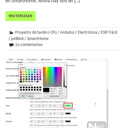
en SmartHome. Ahora hay dos en […]
WEITERLESEN
Proyecto de tarde (<2h)
/
Arduino
/
Electrónica
/
ESP Fácil
/
pxlBlck
/
SmartHome
2s comentarios