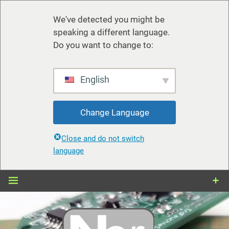
We've detected you might be
speaking a different language.
Do you want to change to:
English
Change Language
Close and do not switch
language
Zum
Inhalt
springen
nerdiy