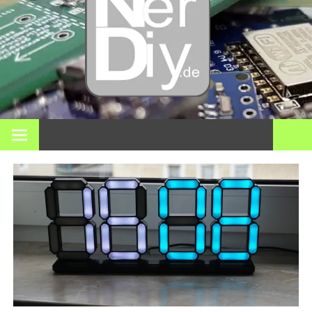
Bricol
electró
impre
En nerdiy.de, todo gira en torno a la electrónica, el bricolaje,
la impresión 3D, el hogar inteligente y muchos otros temas
técnicos.
3D y m