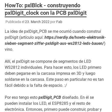
HowTo: pxlBlck - construyendo
pxlDigit_clock con la PCB pxlDigit
Publicada el
23. March 2022
por
Fab
La idea de pxlDigit_PCB se me ocurrió cuando construí
pxlDigit (artículo aquí:
https://nerdiy.de/howto-elektronik-
sieben-segment-ziffer-pxldigit-aus-ws2812-leds-bauen/
)
vino.
Allí, el pxlDigit se compone de segmentos de LED
WS2812 individuales. Para hacer esto, los LED primero
deben pegarse en la carcasa impresa en 3D y luego
soldarse en la carcasa. Este paso en particular no es tan
fácil debido a la falta de espacio. :/
Por eso tengo esto
pxlDigit_PCB
diseñado. En él se
pueden instalar los LED, el ESP8285 y el resto de
electrónica. Entonces, primero puede construir, probar y