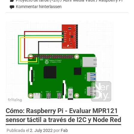
Proyecto de tarde (<2h)
/
Abrir Media Vault
/
Raspberry Pi
Kommentar hinterlassen
Cómo: Raspberry Pi - Evaluar MPR121
sensor táctil a través de I2C y Node Red
Publicada el
2. July 2022
por
Fab