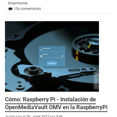
SmartHome
15s comentarios
Cómo: Raspberry Pi - Instalación de
OpenMediaVault OMV en la RaspberryPi
Publicada el
26. June 2022
por
Fab