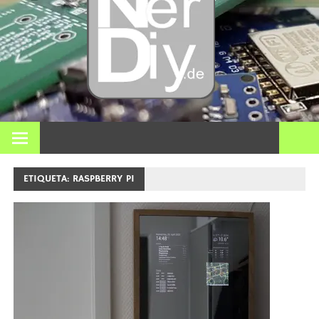
Bricol
electró
impre
En nerdiy.de, todo gira en torno a la electrónica, el bricolaje,
la impresión 3D, el hogar inteligente y muchos otros temas
técnicos.
3D y m
ETIQUETA:
RASPBERRY PI