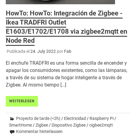
HowTo: HowTo: Integración de Zigbee -
Ikea TRADFRI Outlet
E1603/E1702/E1708 via zigbee2mqtt en
Node Red
Publicada el
24. July 2022
por
Fab
El enchufe TRADFRI es una forma sencilla de encender y
apagar los consumidores existentes, como las lámparas,
a través de su sistema de hogar inteligente a través de
Zigbee. Al mismo tiempo […]
WEITERLESEN
Proyecto de tarde (<2h)
/
Electricidad
/
Raspberry Pi
/
SmartHome
/
Zigbee
/
Dispositivo Zigbee
/
cigbee2mqtt
Kommentar hinterlassen