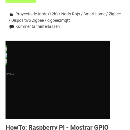
Proyecto de tarde (<2h)
/
Nodo Rojo
/
SmartHome
/
Zigbee
/
Dispositivo Zigbee
/
cigbee2mqtt
Kommentar hinterlassen
HowTo: Raspberry Pi - Mostrar GPIO