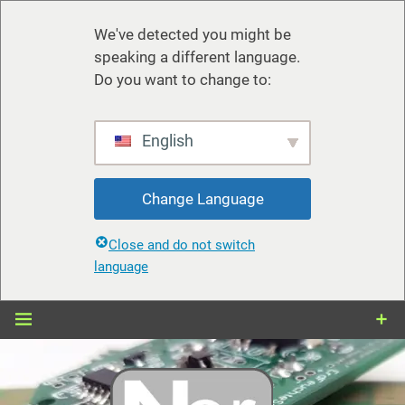
We've detected you might be
speaking a different language.
Do you want to change to:
English
Change Language
Close and do not switch
language
Zum
Inhalt
springen
nerdiy