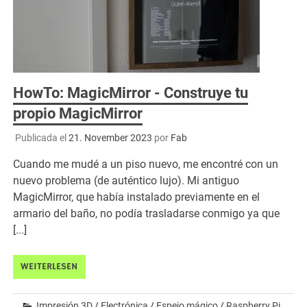
HowTo: MagicMirror - Construye tu
propio MagicMirror
Publicada el
21. November 2023
por
Fab
Cuando me mudé a un piso nuevo, me encontré con un
nuevo problema (de auténtico lujo). Mi antiguo
MagicMirror, que había instalado previamente en el
armario del baño, no podía trasladarse conmigo ya que
[...]
WEITERLESEN
Impresión 3D
/
Electrónica
/
Espejo mágico
/
Raspberry Pi