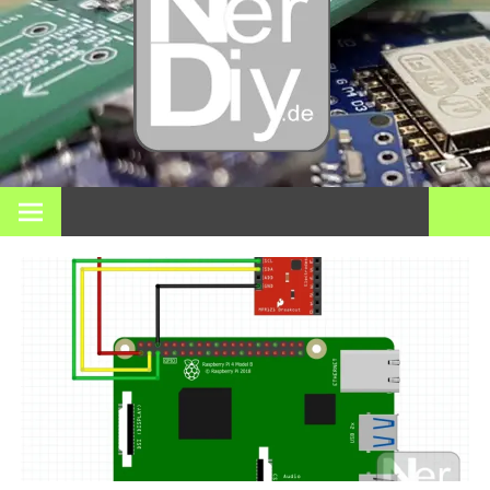
Bricol
electró
impre
En nerdiy.de, todo gira en torno a la electrónica, el bricolaje,
la impresión 3D, el hogar inteligente y muchos otros temas
técnicos.
3D y m