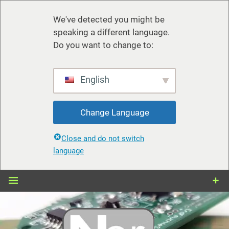
We've detected you might be
speaking a different language.
Do you want to change to:
English
Change Language
Close and do not switch
language
Zum
Inhalt
springen
nerdiy