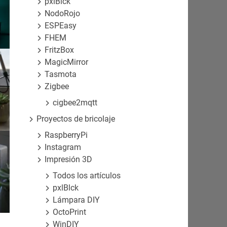
pxlBlck
NodoRojo
ESPEasy
FHEM
FritzBox
MagicMirror
Tasmota
Zigbee
cigbee2mqtt
Proyectos de bricolaje
RaspberryPi
Instagram
Impresión 3D
Todos los artículos
pxlBlck
Lámpara DIY
OctoPrint
WinDIY