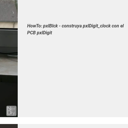
HowTo: pxlBlck - construya pxlDigit_clock con el
PCB pxlDigit