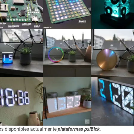
os disponibles actualmente
plataformas pxlBlck
.