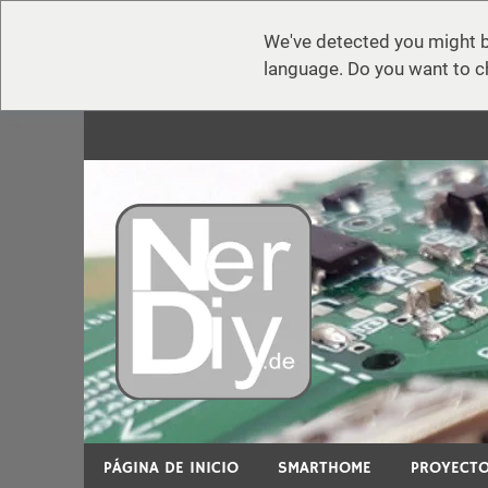
We've detected you might b
language. Do you want to c
Zum
Inhalt
springen
nerdiy.d
En nerdiy.de, todo gira en torno a la electrónica,
PÁGINA DE INICIO
SMARTHOME
PROYECTO