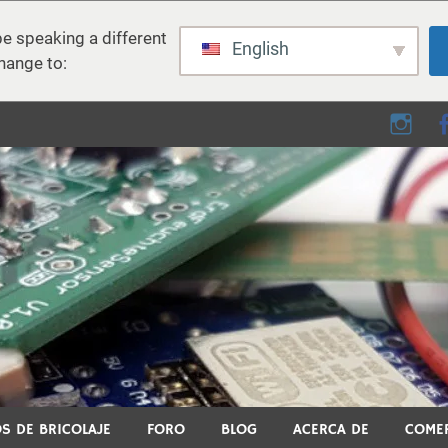
e speaking a different
English
hange to:
e - Bricolaje, electrónica,
 el bricolaje, la impresión 3D, el hogar inteligente y muchos otros
S DE BRICOLAJE
FORO
BLOG
ACERCA DE
COME