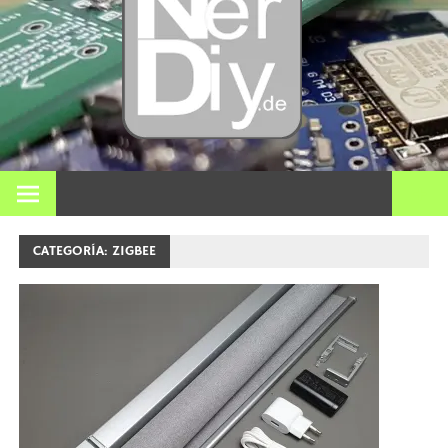
Bricol
electró
impre
En nerdiy.de, todo gira en torno a la electrónica, el bricolaje,
la impresión 3D, el hogar inteligente y muchos otros temas
técnicos.
3D y m
CATEGORÍA:
ZIGBEE