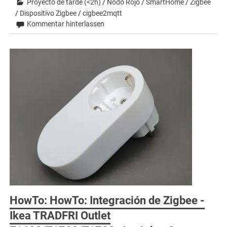
Proyecto de tarde (<2h)
/
Nodo Rojo
/
SmartHome
/
Zigbee
/
Dispositivo Zigbee
/
cigbee2mqtt
Kommentar hinterlassen
HowTo: HowTo: Integración de Zigbee -
Ikea TRADFRI Outlet