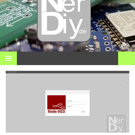
Bricol
electró
impre
En nerdiy.de, todo gira en torno a la electrónica, el bricolaje,
la impresión 3D, el hogar inteligente y muchos otros temas
técnicos.
3D y m