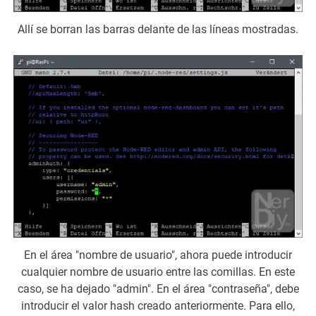
Allí se borran las barras delante de las líneas mostradas.
En el área "nombre de usuario", ahora puede introducir
cualquier nombre de usuario entre las comillas. En este
caso, se ha dejado "admin". En el área "contraseña", debe
introducir el valor hash creado anteriormente. Para ello,