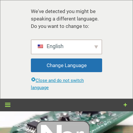
We've detected you might be
speaking a different language.
Do you want to change to:
English
Change Language
Close and do not switch
language
Zum
Inhalt
springen
nerdiy