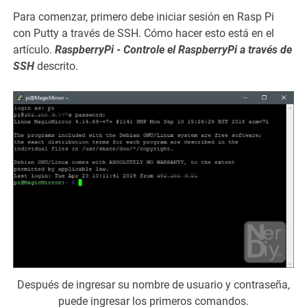
Para comenzar, primero debe iniciar sesión en Rasp Pi
con Putty a través de SSH. Cómo hacer esto está en el
artículo.
RaspberryPi - Controle el RaspberryPi a través de
SSH
descrito.
Después de ingresar su nombre de usuario y contraseña,
puede ingresar los primeros comandos.