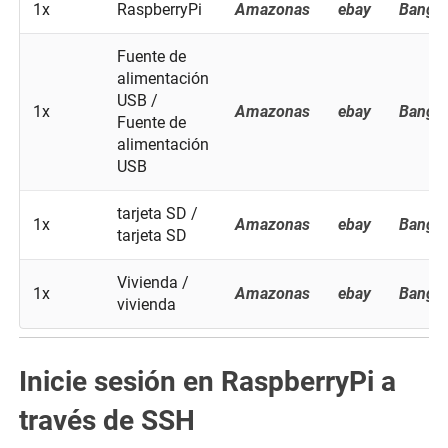
1x
RaspberryPi
Amazonas
ebay
Bangg
Fuente de
alimentación
USB /
1x
Amazonas
ebay
Bangg
Fuente de
alimentación
USB
tarjeta SD /
1x
Amazonas
ebay
Bangg
tarjeta SD
Vivienda /
1x
Amazonas
ebay
Bangg
vivienda
Inicie sesión en RaspberryPi a
través de SSH