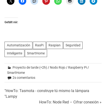
Gefällt mir:
Automatización
RasPi
Raspian
Seguridad
Inteligente
SmartHome
Proyecto de tarde (<2h)
/
Nodo Rojo
/
Raspberry Pi
/
SmartHome
2s comentarios
Beitrags-
"HowTo: Tasmota - construye tú mismo la lámpara
"Lampy
Navigation
HowTo: Node Red – Cifrar conexión »