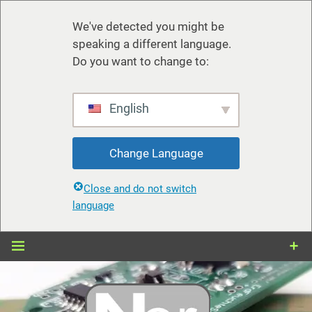
We've detected you might be
speaking a different language.
Do you want to change to:
English
Change Language
Close and do not switch
language
Zum
Inhalt
springen
nerdiy