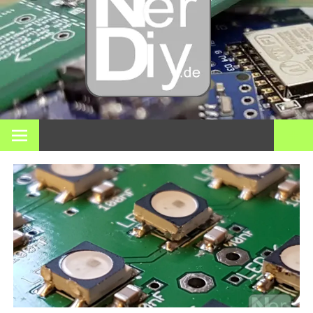
Bricol
electró
impre
En nerdiy.de, todo gira en torno a la electrónica, el bricolaje,
la impresión 3D, el hogar inteligente y muchos otros temas
técnicos.
3D y m