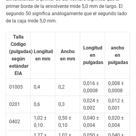
primer borde de la envolvente mide 5,0 mm de largo. El
segundo 50 significa análogamente que el segundo lado
de la caja mide 5,0 mm.
Talla
Código
Longitud
ancho
(pulgadas)
Longitud
Ancho
en
en
según
en mm
en mm
pulgadas
pulgadas
estándar
EIA
0,016 ±
0,008 ±
01005
0,4
0,2
0,0008
0,0008
0,024 ±
0,012 ±
0201
0,6
0,3
0,002
0,001
1,02 ±
0,50 ±
0,040 ±
0,020 ±
0402
0,10
0,10
0,004
0,004
1,27 ±
1,02 ±
0,050 ±
0,040 ±