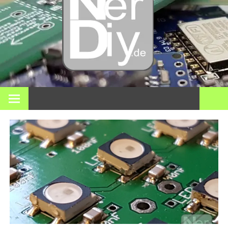
DIY
elektro
3D pri
Op nerdiy.de draait alles om elektronica, DIY, 3D-printen,
smart home en vele andere technische onderwerpen.
en mee