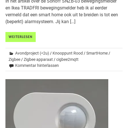
In het artikel over de Sonoff SNZB-03 bewegingsmelder
en Ikea TRADFRI bewegingsmelder heb ik al eerder
vermeld dat een smart home ook uit te breiden is tot een
(beperkt) alarmsysteem. Jij kan […]
WEITERLESEN
Avondproject (<2u)
/
Knooppunt Rood
/
SmartHome
/
Zigbee
/
Zigbee apparaat
/
cigbee2mqtt
Kommentar hinterlassen