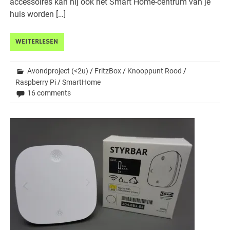
accessoires kan hij ook het Smart Home-centrum van je
huis worden […]
WEITERLESEN
Avondproject (<2u)
/
FritzBox
/
Knooppunt Rood
/
Raspberry Pi
/
SmartHome
16 comments