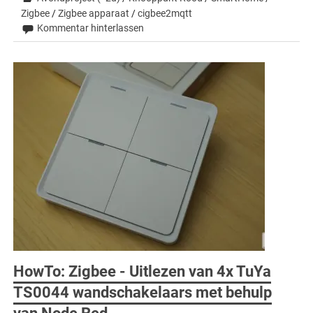
Zigbee
/
Zigbee apparaat
/
cigbee2mqtt
Kommentar hinterlassen
HowTo: Zigbee - Uitlezen van 4x TuYa
TS0044 wandschakelaars met behulp