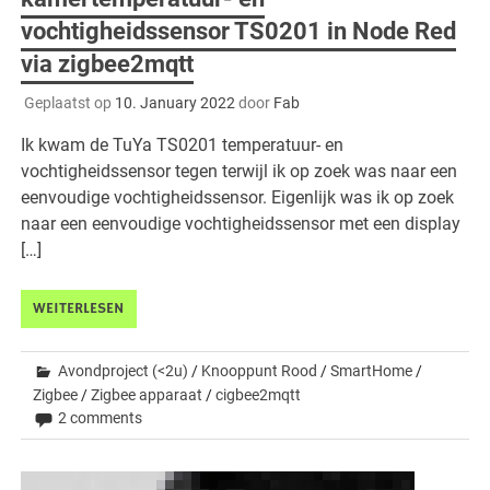
vochtigheidssensor TS0201 in Node Red
via zigbee2mqtt
Geplaatst op
10. January 2022
door
Fab
Ik kwam de TuYa TS0201 temperatuur- en
vochtigheidssensor tegen terwijl ik op zoek was naar een
eenvoudige vochtigheidssensor. Eigenlijk was ik op zoek
naar een eenvoudige vochtigheidssensor met een display
[…]
WEITERLESEN
Avondproject (<2u)
/
Knooppunt Rood
/
SmartHome
/
Zigbee
/
Zigbee apparaat
/
cigbee2mqtt
2 comments