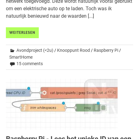
netwerk toegevoegd. Deze wordt natuurlijk vooral gebruikt
om een elektrische auto op te laden. Toch was ik
natuurlijk benieuwd naar de waarden [...]
WEITERLESEN
Avondproject (<2u)
/
Knooppunt Rood
/
Raspberry Pi
/
SmartHome
15 comments
Raspberry Pi - Lees het unieke ID van een