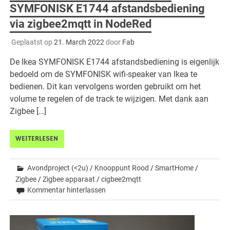
SYMFONISK E1744 afstandsbediening
via zigbee2mqtt in NodeRed
Geplaatst op
21. March 2022
door
Fab
De Ikea SYMFONISK E1744 afstandsbediening is eigenlijk
bedoeld om de SYMFONISK wifi-speaker van Ikea te
bedienen. Dit kan vervolgens worden gebruikt om het
volume te regelen of de track te wijzigen. Met dank aan
Zigbee […]
WEITERLESEN
Avondproject (<2u)
/
Knooppunt Rood
/
SmartHome
/
Zigbee
/
Zigbee apparaat
/
cigbee2mqtt
Kommentar hinterlassen