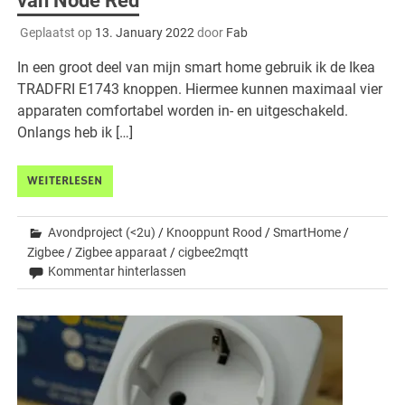
van Node Red
Geplaatst op
13. January 2022
door
Fab
In een groot deel van mijn smart home gebruik ik de Ikea
TRADFRI E1743 knoppen. Hiermee kunnen maximaal vier
apparaten comfortabel worden in- en uitgeschakeld.
Onlangs heb ik […]
WEITERLESEN
Avondproject (<2u)
/
Knooppunt Rood
/
SmartHome
/
Zigbee
/
Zigbee apparaat
/
cigbee2mqtt
Kommentar hinterlassen