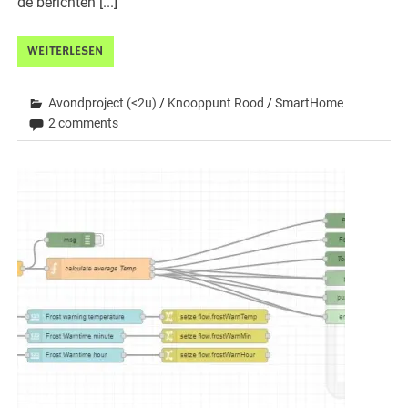
de berichten [...]
WEITERLESEN
Avondproject (<2u)
/
Knooppunt Rood
/
SmartHome
2 comments