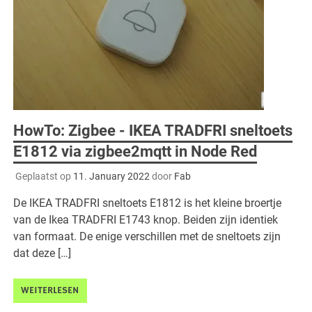
HowTo: Zigbee - IKEA TRADFRI sneltoets
E1812 via zigbee2mqtt in Node Red
Geplaatst op
11. January 2022
door
Fab
De IKEA TRADFRI sneltoets E1812 is het kleine broertje
van de Ikea TRADFRI E1743 knop. Beiden zijn identiek
van formaat. De enige verschillen met de sneltoets zijn
dat deze […]
WEITERLESEN