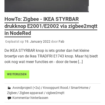
HowTo: Zigbee - IKEA STYRBAR
drukknop E2001/E2002 via zigbee2mqtt
in NodeRed
Geplaatst op
19. January 2022
door
Fab
De IKEA STYRBAR knop is iets groter dan het kleine
broertje van de Ikea TRADFRI E1743 knop. Maar hij biedt
ook nog wat meer functies en - door de twee [...]
WEITERLESEN
Avondproject (<2u)
/
Knooppunt Rood
/
SmartHome
/
Zigbee
/
Zigbee apparaat
/
cigbee2mqtt
Kommentar hinterlassen