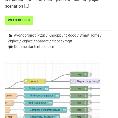
scenario’s […]
WEITERLESEN
Avondproject (<2u)
/
Knooppunt Rood
/
SmartHome
/
Zigbee
/
Zigbee apparaat
/
cigbee2mqtt
Kommentar hinterlassen