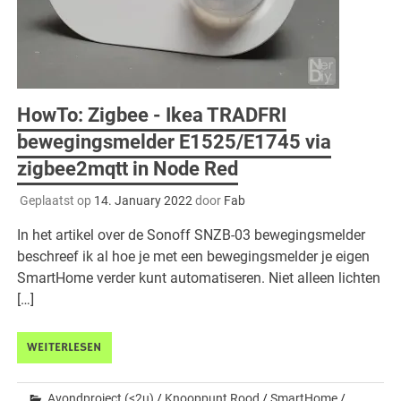
HowTo: Zigbee - Ikea TRADFRI
bewegingsmelder E1525/E1745 via
zigbee2mqtt in Node Red
Geplaatst op
14. January 2022
door
Fab
In het artikel over de Sonoff SNZB-03 bewegingsmelder
beschreef ik al hoe je met een bewegingsmelder je eigen
SmartHome verder kunt automatiseren. Niet alleen lichten
[…]
WEITERLESEN
Avondproject (<2u)
/
Knooppunt Rood
/
SmartHome
/