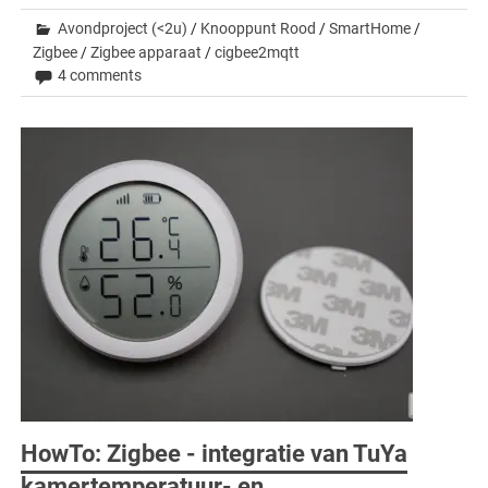
Avondproject (<2u)
/
Knooppunt Rood
/
SmartHome
/
Zigbee
/
Zigbee apparaat
/
cigbee2mqtt
4 comments
HowTo: Zigbee - integratie van TuYa
kamertemperatuur- en