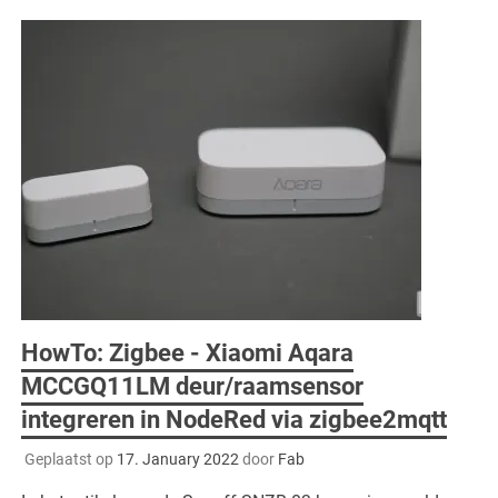
HowTo: Zigbee - Xiaomi Aqara
MCCGQ11LM deur/raamsensor
integreren in NodeRed via zigbee2mqtt
Geplaatst op
17. January 2022
door
Fab