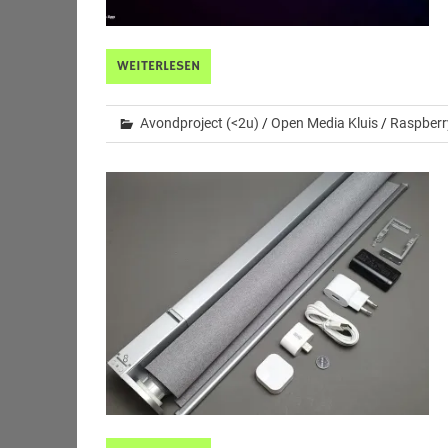
WEITERLESEN
Avondproject (<2u)
/
Open Media Kluis
/
Raspberr