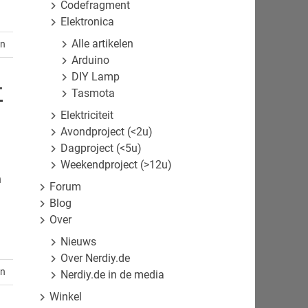
Codefragment
Elektronica
Alle artikelen
en
Arduino
DIY Lamp
-
Tasmota
Elektriciteit
Avondproject (<2u)
Dagproject (<5u)
Weekendproject (>12u)
h
Forum
Blog
Over
Nieuws
Over Nerdiy.de
en
Nerdiy.de in de media
Winkel