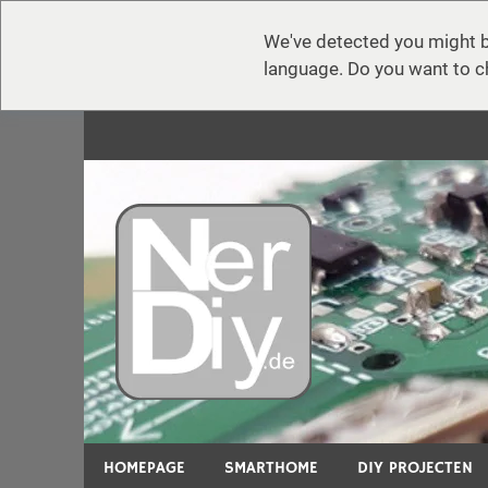
We've detected you might b
language. Do you want to c
Zum
Inhalt
springen
nerdiy.d
Op nerdiy.de draait alles om elektronica, DIY, 3
HOMEPAGE
SMARTHOME
DIY PROJECTEN