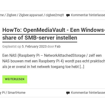
me
/
Zigbee
/
Zigbee apparaat
/
cigbee2mqtt
Kommentar hinterlass
HowTo: OpenMediaVault - Een Windows
share of SMB-server instellen
Geplaatst op
5. February 2023
door
Fab
Een NAS (Raspberry Pi – NetworkAttachedStorage / zelf een
NAS bouwen met een Raspberry Pi 4) wordt pas echt praktisc
als je er overal in het netwerk toegang toe hebt […]
WEITERLESEN
y Pi
/
SmartHome
Kommentar hinterlass