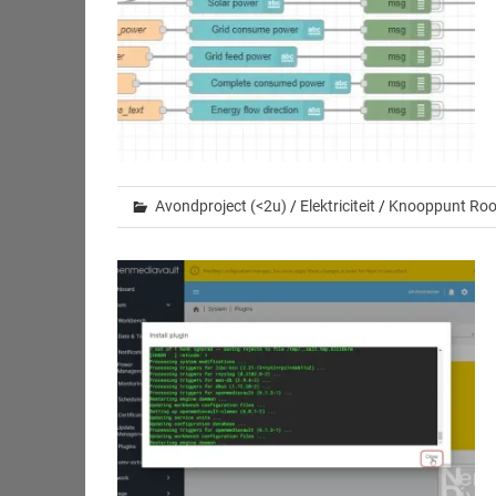
Avondproject (<2u)
/
Elektriciteit
/
Knooppunt Ro