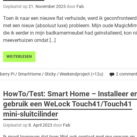
Geplaatst op
21. November 2023
door
Fab
Toen ik naar een nieuwe flat verhuisde, werd ik geconfronteerd
met een nieuw (absoluut luxe) probleem. Mijn oude MagicMirro
die ik eerder in mijn badkamermeubel had geïnstalleerd, kon ni
meeverhuizen omdat [...]
WEITERLESEN
berry Pi
/
SmartHome
/
Sticky
/
Weekendproject (>12u)
2 commen
HowTo/Test: Smart Home – Installeer e
gebruik een WeLock Touch41/Touch41
mini-sluitcilinder
Geplaatst op
8. April 2023
door
Fab
Ik moet toegeven dat toen WeLock contact met me opnam en