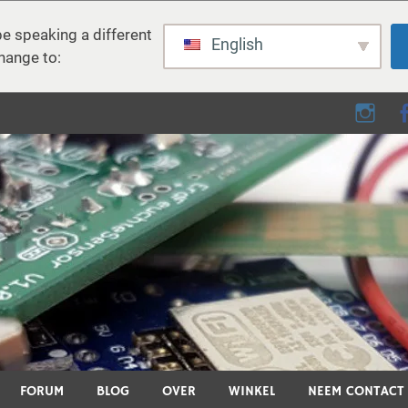
e speaking a different
English
hange to:
e - DIY, elektronica, 3D pri
D-printen, smart home en vele andere technische onderwerpen.
FORUM
BLOG
OVER
WINKEL
NEEM CONTACT