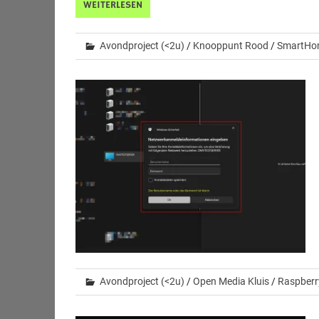
WEITERLESEN
Avondproject (<2u)
/
Knooppunt Rood
/
SmartHo
Avondproject (<2u)
/
Open Media Kluis
/
Raspberr