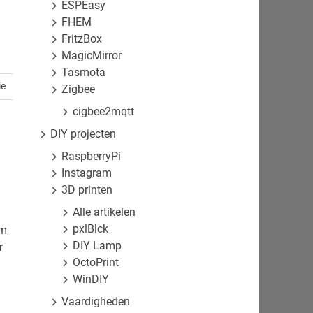
ESPEasy
FHEM
FritzBox
MagicMirror
Tasmota
ie
Zigbee
cigbee2mqtt
DIY projecten
RaspberryPi
Instagram
3D printen
Alle artikelen
pxlBlck
om
DIY Lamp
r
OctoPrint
WinDIY
Vaardigheden