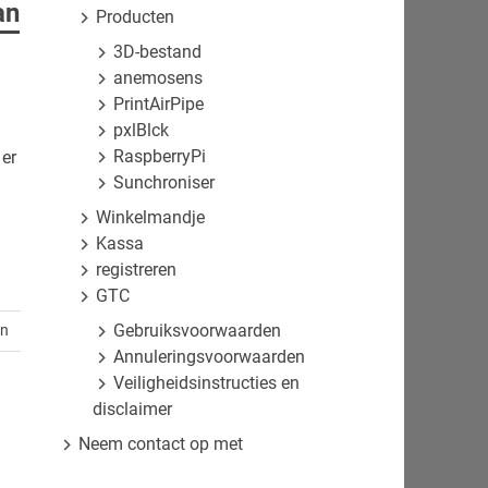
an
Producten
3D-bestand
anemosens
PrintAirPipe
pxlBlck
RaspberryPi
 er
Sunchroniser
Winkelmandje
Kassa
registreren
GTC
Gebruiksvoorwaarden
en
Annuleringsvoorwaarden
Veiligheidsinstructies en
disclaimer
Neem contact op met