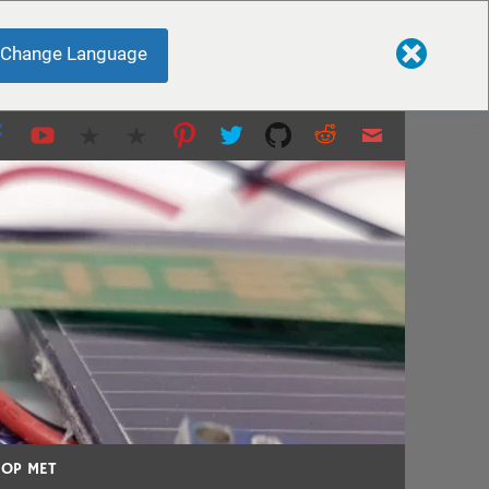
Change Language
nten en meer...
 OP MET