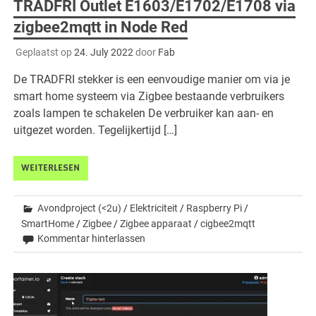
TRADFRI Outlet E1603/E1702/E1708 via
zigbee2mqtt in Node Red
Geplaatst op
24. July 2022
door
Fab
De TRADFRI stekker is een eenvoudige manier om via je
smart home systeem via Zigbee bestaande verbruikers
zoals lampen te schakelen De verbruiker kan aan- en
uitgezet worden. Tegelijkertijd […]
WEITERLESEN
Avondproject (<2u)
/
Elektriciteit
/
Raspberry Pi
/
SmartHome
/
Zigbee
/
Zigbee apparaat
/
cigbee2mqtt
Kommentar hinterlassen