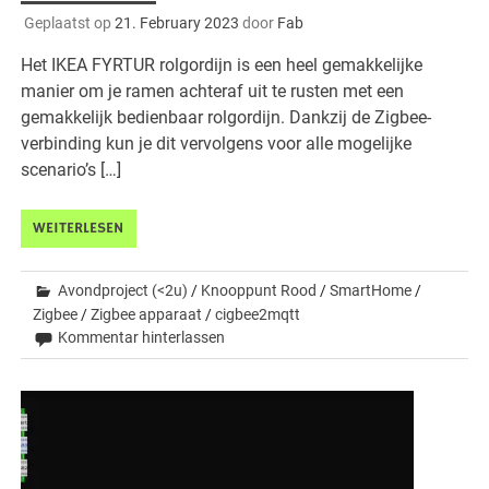
Geplaatst op
21. February 2023
door
Fab
Het IKEA FYRTUR rolgordijn is een heel gemakkelijke
manier om je ramen achteraf uit te rusten met een
gemakkelijk bedienbaar rolgordijn. Dankzij de Zigbee-
verbinding kun je dit vervolgens voor alle mogelijke
scenario’s […]
WEITERLESEN
Avondproject (<2u)
/
Knooppunt Rood
/
SmartHome
/
Zigbee
/
Zigbee apparaat
/
cigbee2mqtt
Kommentar hinterlassen