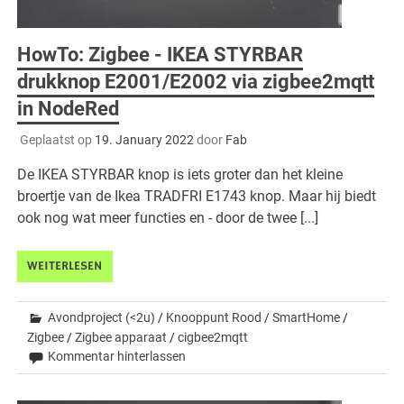
HowTo: Zigbee - IKEA STYRBAR
drukknop E2001/E2002 via zigbee2mqtt
in NodeRed
Geplaatst op
19. January 2022
door
Fab
De IKEA STYRBAR knop is iets groter dan het kleine
broertje van de Ikea TRADFRI E1743 knop. Maar hij biedt
ook nog wat meer functies en - door de twee [...]
WEITERLESEN
Avondproject (<2u)
/
Knooppunt Rood
/
SmartHome
/
Zigbee
/
Zigbee apparaat
/
cigbee2mqtt
Kommentar hinterlassen