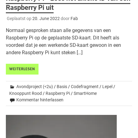
Raspberry Pi uit
Geplaatst op
20. June 2022
door
Fab
Normaal gesproken staan alle gegevens van een
Raspberry Pi op de geplaatste SD-kaart. Dit heeft als
voordeel dat je een werkende SD-kaart gewoon in een
andere Raspberry Pi kunt steken […]
WEITERLESEN
Avondproject (<2u)
/
Basis
/
Codefragment
/
Lepel
/
Knooppunt Rood
/
Raspberry Pi
/
SmartHome
Kommentar hinterlassen