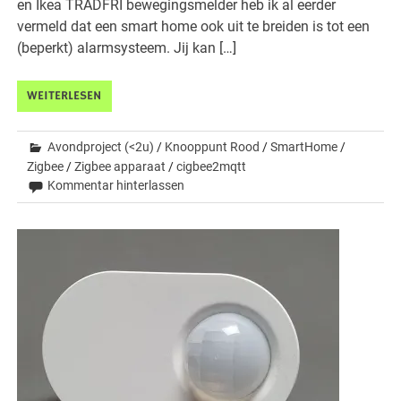
en Ikea TRADFRI bewegingsmelder heb ik al eerder
vermeld dat een smart home ook uit te breiden is tot een
(beperkt) alarmsysteem. Jij kan […]
WEITERLESEN
Avondproject (<2u)
/
Knooppunt Rood
/
SmartHome
/
Zigbee
/
Zigbee apparaat
/
cigbee2mqtt
Kommentar hinterlassen