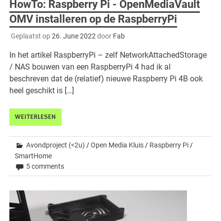
HowTo: Raspberry Pi - OpenMediaVault
OMV installeren op de RaspberryPi
Geplaatst op
26. June 2022
door
Fab
In het artikel RaspberryPi – zelf NetworkAttachedStorage
/ NAS bouwen van een RaspberryPi 4 had ik al
beschreven dat de (relatief) nieuwe Raspberry Pi 4B ook
heel geschikt is […]
WEITERLESEN
Avondproject (<2u)
/
Open Media Kluis
/
Raspberry Pi
/
SmartHome
5 comments