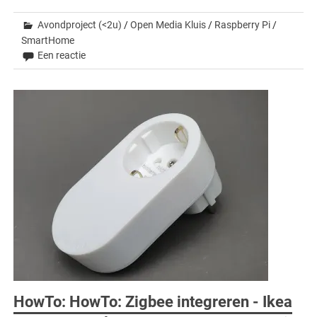
Avondproject (<2u)
/
Open Media Kluis
/
Raspberry Pi
/
SmartHome
Een reactie
HowTo: HowTo: Zigbee integreren - Ikea