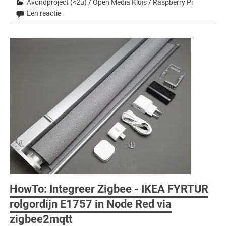
Avondproject (<2u)
/
Open Media Kluis
/
Raspberry Pi
Een reactie
HowTo: Integreer Zigbee - IKEA FYRTUR
rolgordijn E1757 in Node Red via
zigbee2mqtt