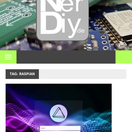
DIY
elektro
3D pri
Op nerdiy.de draait alles om elektronica, DIY, 3D-printen,
smart home en vele andere technische onderwerpen.
en mee
TAG:
RASPIAN