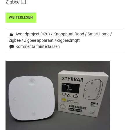
Zigbee […]
WEITERLESEN
Avondproject (<2u)
/
Knooppunt Rood
/
SmartHome
/
Zigbee
/
Zigbee apparaat
/
cigbee2mqtt
Kommentar hinterlassen