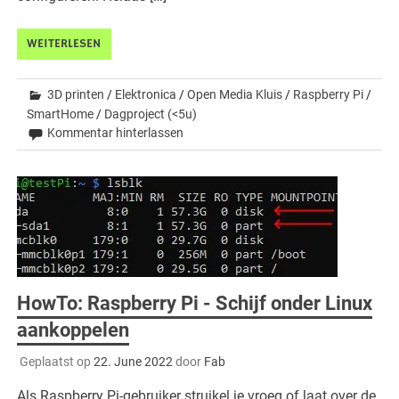
WEITERLESEN
3D printen
/
Elektronica
/
Open Media Kluis
/
Raspberry Pi
/
SmartHome
/
Dagproject (<5u)
Kommentar hinterlassen
HowTo: Raspberry Pi - Schijf onder Linux
aankoppelen
Geplaatst op
22. June 2022
door
Fab
Als Raspberry Pi-gebruiker struikel je vroeg of laat over de