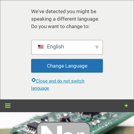
We've detected you might be
speaking a different language.
Do you want to change to:
English
Change Language
Close and do not switch
language
Zum
Inhalt
springen
nerdiy