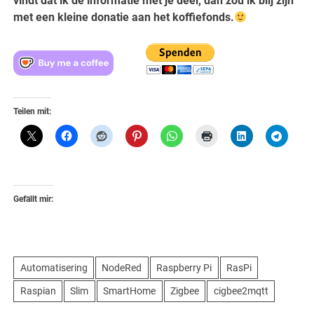
vindt dat ik de informatie met je deel, dan zou ik blij zijn
met een kleine donatie aan het koffiefonds.
Teilen mit:
Gefällt mir:
Automatisering
NodeRed
Raspberry Pi
RasPi
Raspian
Slim
SmartHome
Zigbee
cigbee2mqtt