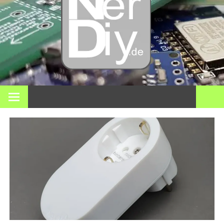
DIY
elektro
3D pri
Op nerdiy.de draait alles om elektronica, DIY, 3D-printen,
smart home en vele andere technische onderwerpen.
en mee