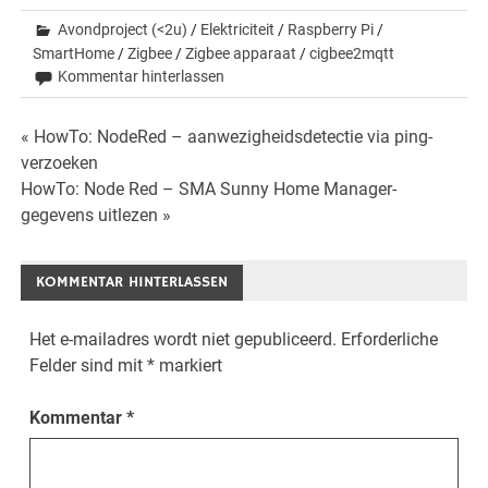
Avondproject (<2u)
/
Elektriciteit
/
Raspberry Pi
/
SmartHome
/
Zigbee
/
Zigbee apparaat
/
cigbee2mqtt
Kommentar hinterlassen
Beitrags-
« HowTo: NodeRed – aanwezigheidsdetectie via ping-
verzoeken
Navigation
HowTo: Node Red – SMA Sunny Home Manager-
gegevens uitlezen »
KOMMENTAR HINTERLASSEN
Het e-mailadres wordt niet gepubliceerd.
Erforderliche
Felder sind mit
*
markiert
Kommentar
*