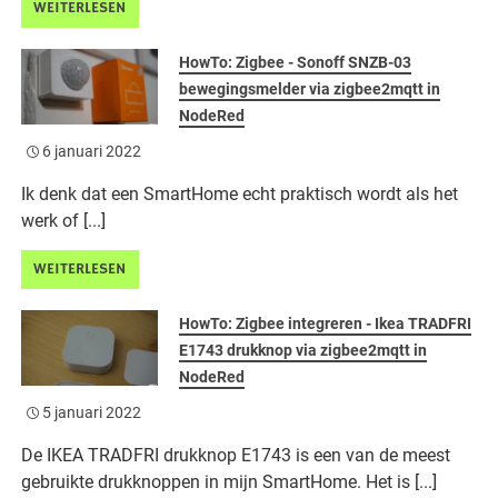
WEITERLESEN
HowTo: Zigbee - Sonoff SNZB-03
bewegingsmelder via zigbee2mqtt in
NodeRed
6 januari 2022
Ik denk dat een SmartHome echt praktisch wordt als het
werk of [...]
WEITERLESEN
HowTo: Zigbee integreren - Ikea TRADFRI
E1743 drukknop via zigbee2mqtt in
NodeRed
5 januari 2022
De IKEA TRADFRI drukknop E1743 is een van de meest
gebruikte drukknoppen in mijn SmartHome. Het is [...]