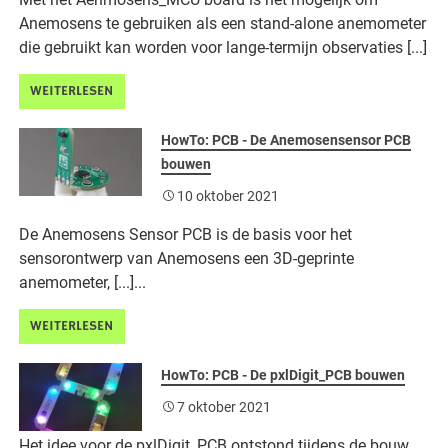
Anemosens te gebruiken als een stand-alone anemometer
die gebruikt kan worden voor lange-termijn observaties [...]
WEITERLESEN
HowTo: PCB - De Anemosensensor PCB
bouwen
10 oktober 2021
De Anemosens Sensor PCB is de basis voor het
sensorontwerp van Anemosens een 3D-geprinte
anemometer, [...]...
WEITERLESEN
HowTo: PCB - De pxlDigit_PCB bouwen
7 oktober 2021
Het idee voor de pxlDigit_PCB ontstond tijdens de bouw