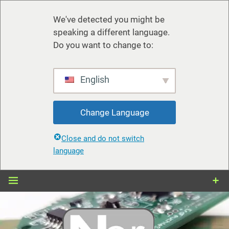
We've detected you might be
speaking a different language.
Do you want to change to:
English
Change Language
Close and do not switch
language
Zum
Inhalt
springen
nerdiy