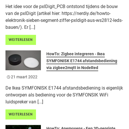
Het idee voor de pxlDigit_PCB ontstond tijdens de bouw
van de pxlDigit (artikel hier: https://nerdiy.de/howto-
elektronik-sieben-segment-ziffer-pxldigit-aus-ws2812-leds-
bauen/). Er [...]
WEITERLESEN
HowTo: Zigbee integreren - Ikea
SYMFONISK E1744 afstandsbediening
via zigbee2mqtt in NodeRed
21 maart 2022
De Ikea SYMFONISK E1744 afstandsbediening is eigenlijk
ontworpen als bediening voor de SYMFONSIK WiFi
luidspreker van [...]
WEITERLESEN
HowTo: Anemosens - Een 3D-geprinte