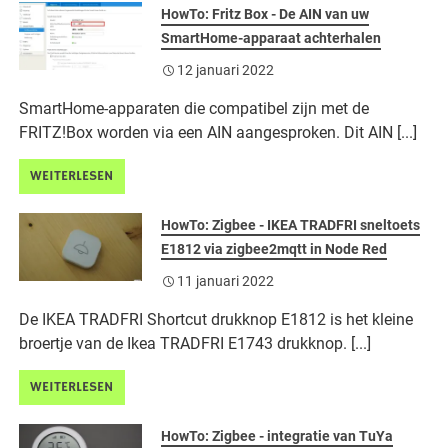
HowTo: Fritz Box - De AIN van uw
SmartHome-apparaat achterhalen
12 januari 2022
SmartHome-apparaten die compatibel zijn met de
FRITZ!Box worden via een AIN aangesproken. Dit AIN [...]
WEITERLESEN
HowTo: Zigbee - IKEA TRADFRI sneltoets
E1812 via zigbee2mqtt in Node Red
11 januari 2022
De IKEA TRADFRI Shortcut drukknop E1812 is het kleine
broertje van de Ikea TRADFRI E1743 drukknop. [...]
WEITERLESEN
HowTo: Zigbee - integratie van TuYa