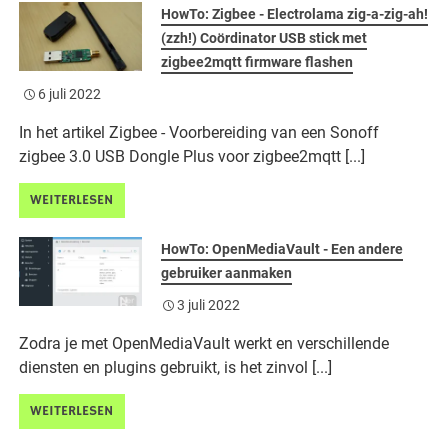
HowTo: Zigbee - Electrolama zig-a-zig-ah!
(zzh!) Coördinator USB stick met
zigbee2mqtt firmware flashen
6 juli 2022
In het artikel Zigbee - Voorbereiding van een Sonoff
zigbee 3.0 USB Dongle Plus voor zigbee2mqtt [...]
WEITERLESEN
HowTo: OpenMediaVault - Een andere
gebruiker aanmaken
3 juli 2022
Zodra je met OpenMediaVault werkt en verschillende
diensten en plugins gebruikt, is het zinvol [...]
WEITERLESEN