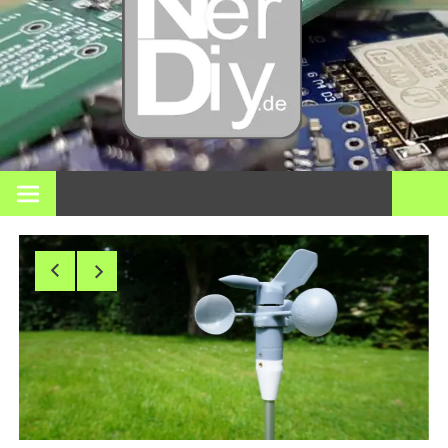
DIY
elektro
3D pri
Op nerdiy.de draait alles om elektronica, DIY, 3D-printen,
smart home en vele andere technische onderwerpen.
en mee