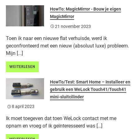
HowTo: MagicMirror - Bouw je eigen
MagicMirror
21 november 2023
Toen ik naar een nieuwe flat verhuisde, werd ik
geconfronteerd met een nieuw (absoluut luxe) probleem.
Mijn [...]
WEITERLESEN
HowTo/Test: Smart Home – Installeer en
gebruik een WeLock Touch41/Touch41
mini-sluitcilinder
8 april 2023
Ik moet toegeven dat toen WeLock contact met me
opnam en vroeg of ik geïnteresseerd was […]