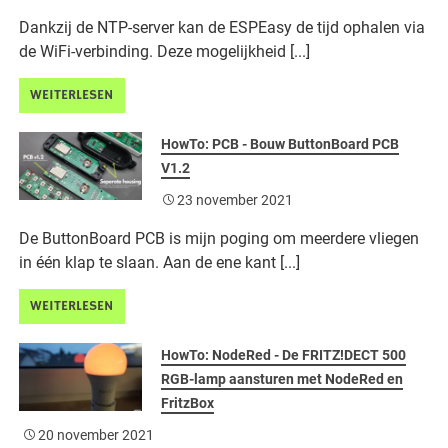
Dankzij de NTP-server kan de ESPEasy de tijd ophalen via
de WiFi-verbinding. Deze mogelijkheid [...]
WEITERLESEN
HowTo: PCB - Bouw ButtonBoard PCB
V1.2
23 november 2021
De ButtonBoard PCB is mijn poging om meerdere vliegen
in één klap te slaan. Aan de ene kant [...]
WEITERLESEN
HowTo: NodeRed - De FRITZ!DECT 500
RGB-lamp aansturen met NodeRed en
FritzBox
20 november 2021