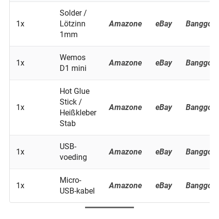
Solder /
1x
Lötzinn
Amazone
eBay
Banggoo
1mm
Wemos
1x
Amazone
eBay
Banggoo
D1 mini
Hot Glue
Stick /
1x
Amazone
eBay
Banggoo
Heißkleber
Stab
USB-
1x
Amazone
eBay
Banggoo
voeding
Micro-
1x
Amazone
eBay
Banggoo
USB-kabel