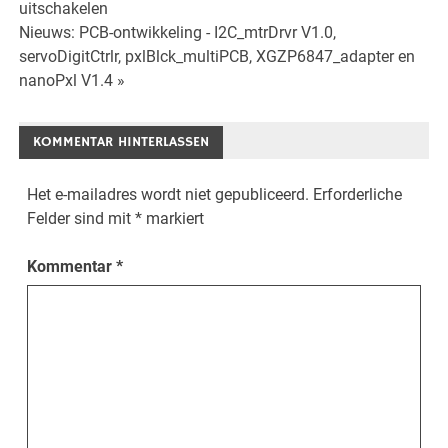
uitschakelen
Navigation
Nieuws: PCB-ontwikkeling - I2C_mtrDrvr V1.0,
servoDigitCtrlr, pxlBlck_multiPCB, XGZP6847_adapter en
nanoPxl V1.4 »
KOMMENTAR HINTERLASSEN
Het e-mailadres wordt niet gepubliceerd.
Erforderliche
Felder sind mit
*
markiert
Kommentar
*