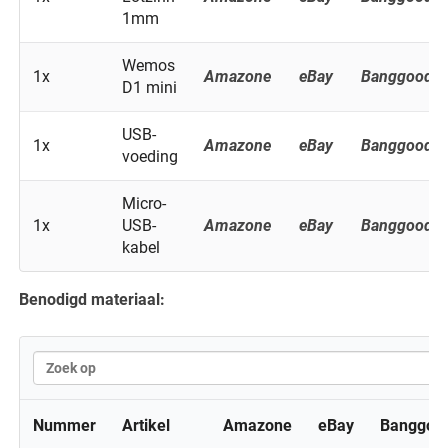
1mm
Wemos
1x
Amazone
eBay
Banggood
D1 mini
USB-
1x
Amazone
eBay
Banggood
voeding
Micro-
1x
USB-
Amazone
eBay
Banggood
kabel
Benodigd materiaal:
Nummer
Artikel
Amazone
eBay
Banggoo