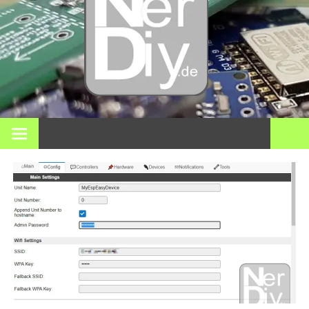
DIY
elektro
3D pri
Op nerdiy.de draait alles om elektronica, DIY, 3D-printen,
smart home en vele andere technische onderwerpen.
en mee