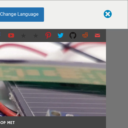
Change Language
nten en meer...
 OP MET