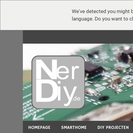
We've detected you might b
language. Do you want to c
Zum
Inhalt
springen
nerdiy.d
Op nerdiy.de draait alles om elektronica, DIY, 3
HOMEPAGE
SMARTHOME
DIY PROJECTEN