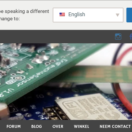
e speaking a different
English
hange to:
e - DIY, elektronica, 3D pri
D-printen, smart home en vele andere technische onderwerpen.
FORUM
BLOG
OVER
WINKEL
NEEM CONTACT