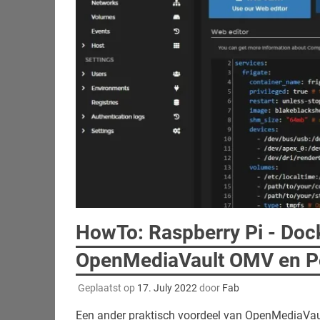
HowTo: Raspberry Pi - Doc
OpenMediaVault OMV en Po
Geplaatst op
17. July 2022
door
Fab
Een ander praktisch voordeel van OpenMediaVault 