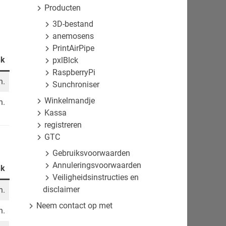
Producten
3D-bestand
anemosens
PrintAirPipe
nk
pxlBlck
RaspberryPi
n.
Sunchroniser
Winkelmandje
n.
Kassa
registreren
GTC
Gebruiksvoorwaarden
Annuleringsvoorwaarden
nk
Veiligheidsinstructies en
disclaimer
n.
Neem contact op met
n.