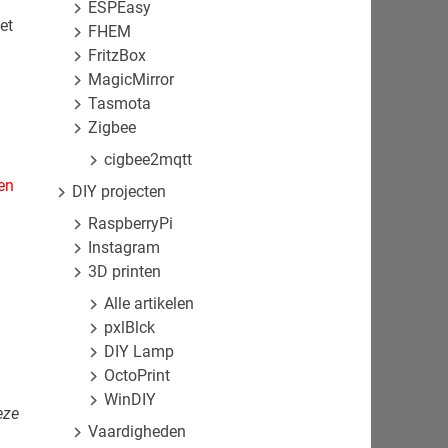
ESPEasy
et
FHEM
FritzBox
MagicMirror
Tasmota
Zigbee
cigbee2mqtt
en
DIY projecten
RaspberryPi
Instagram
3D printen
Alle artikelen
pxlBlck
DIY Lamp
OctoPrint
WinDIY
eze
Vaardigheden