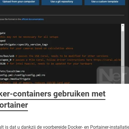
ker-containers gebruiken met
rtainer
is dat u dankzij de voorbereide Docker- en Portainer-installati