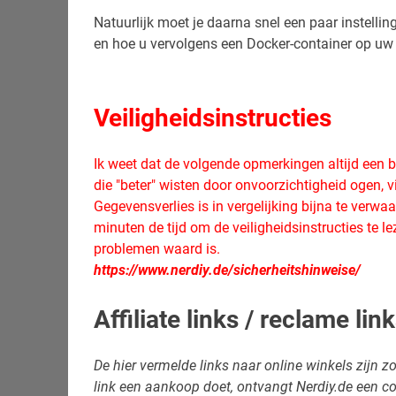
Natuurlijk moet je daarna snel een paar instellin
en hoe u vervolgens een Docker-container op uw
Veiligheidsinstructies
Ik weet dat de volgende opmerkingen altijd een b
die "beter" wisten door onvoorzichtigheid ogen, v
Gegevensverlies is in vergelijking bijna te verwa
minuten de tijd om de veiligheidsinstructies te l
problemen waard is.
https://www.nerdiy.de/sicherheitshinweise/
Affiliate links / reclame lin
De hier vermelde links naar online winkels zijn zog
link een aankoop doet, ontvangt Nerdiy.de een c