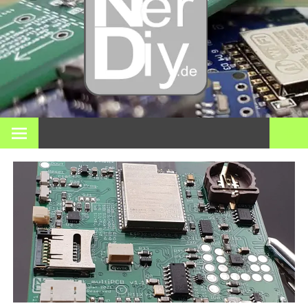
DIY
elektro
3D pri
Op nerdiy.de draait alles om elektronica, DIY, 3D-printen,
smart home en vele andere technische onderwerpen.
en mee