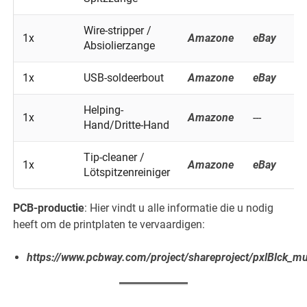
Wire-stripper /
1x
Amazone
eBay
B
Absiolierzange
1x
USB-soldeerbout
Amazone
eBay
B
Helping-
1x
Amazone
---
---
Hand/Dritte-Hand
Tip-cleaner /
1x
Amazone
eBay
B
Lötspitzenreiniger
PCB-productie
: Hier vindt u alle informatie die u nodig
heeft om de printplaten te vervaardigen:
https://www.pcbway.com/project/shareproject/pxlBlck_m