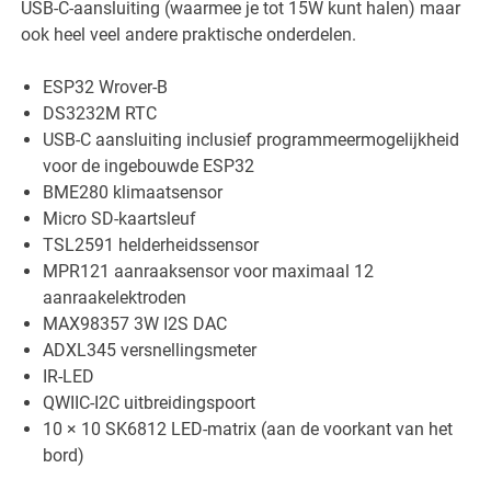
USB-C-aansluiting (waarmee je tot 15W kunt halen) maar
ook heel veel andere praktische onderdelen.
ESP32 Wrover-B
DS3232M RTC
USB-C aansluiting inclusief programmeermogelijkheid
voor de ingebouwde ESP32
BME280 klimaatsensor
Micro SD-kaartsleuf
TSL2591 helderheidssensor
MPR121 aanraaksensor voor maximaal 12
aanraakelektroden
MAX98357 3W I2S DAC
ADXL345 versnellingsmeter
IR-LED
QWIIC-I2C uitbreidingspoort
10 × 10 SK6812 LED-matrix (aan de voorkant van het
bord)