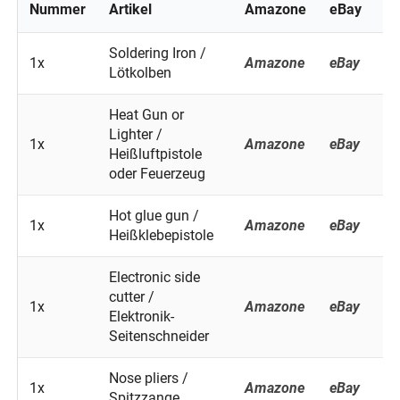
Nummer
Artikel
Amazone
eBay
B
Soldering Iron /
1x
Amazone
eBay
B
Lötkolben
Heat Gun or
Lighter /
1x
Amazone
eBay
B
Heißluftpistole
oder Feuerzeug
Hot glue gun /
1x
Amazone
eBay
B
Heißklebepistole
Electronic side
cutter /
1x
Amazone
eBay
B
Elektronik-
Seitenschneider
Nose pliers /
1x
Amazone
eBay
B
Spitzzange