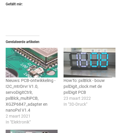
Gefällt mir:
Gerelateerde artikelen
Nieuws: PCB-ontwikkeling -
HowTo: pxlBlck - bouw
I2C_mtrDrvr V1.0,
pxlDigit_clock met de
servoDigitCtrlr,
pxlDigit PCB
pxlBlck_multiPCB,
23 maart 2022
XGZP6847_adapter en
In "3D-Druck"
nanoPxl V1.4
2 maart 2021
In "Elektronik"