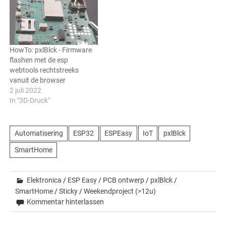
HowTo: pxlBlck - Firmware
flashen met de esp
webtools rechtstreeks
vanuit de browser
2 juli 2022
In "3D-Druck"
Automatisering
ESP32
ESPEasy
IoT
pxlBlck
SmartHome
Elektronica
/
ESP Easy
/
PCB ontwerp
/
pxlBlck
/
SmartHome
/
Sticky
/
Weekendproject (>12u)
Kommentar hinterlassen