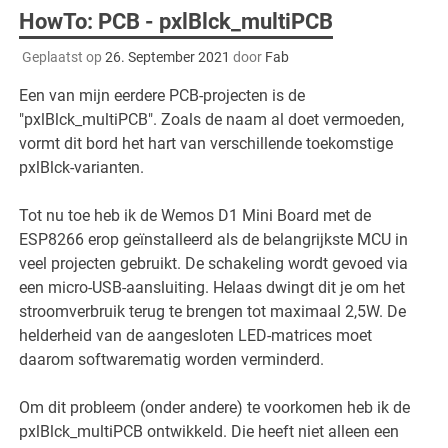
HowTo: PCB - pxlBlck_multiPCB
Geplaatst op
26. September 2021
door
Fab
Een van mijn eerdere PCB-projecten is de
"pxlBlck_multiPCB". Zoals de naam al doet vermoeden,
vormt dit bord het hart van verschillende toekomstige
pxlBlck-varianten.
Tot nu toe heb ik de Wemos D1 Mini Board met de
ESP8266 erop geïnstalleerd als de belangrijkste MCU in
veel projecten gebruikt. De schakeling wordt gevoed via
een micro-USB-aansluiting. Helaas dwingt dit je om het
stroomverbruik terug te brengen tot maximaal 2,5W. De
helderheid van de aangesloten LED-matrices moet
daarom softwarematig worden verminderd.
Om dit probleem (onder andere) te voorkomen heb ik de
pxlBlck_multiPCB ontwikkeld. Die heeft niet alleen een