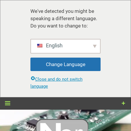
We've detected you might be
speaking a different language.
Do you want to change to:
English
Change Language
Close and do not switch
language
Zum
Inhalt
springen
nerdiy