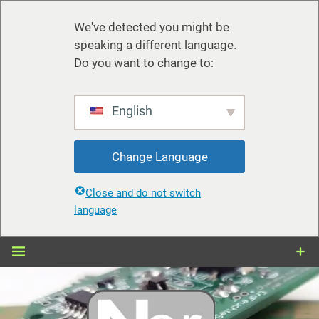
We've detected you might be
speaking a different language.
Do you want to change to:
English
Change Language
Close and do not switch
language
Zum
Inhalt
springen
nerdiy