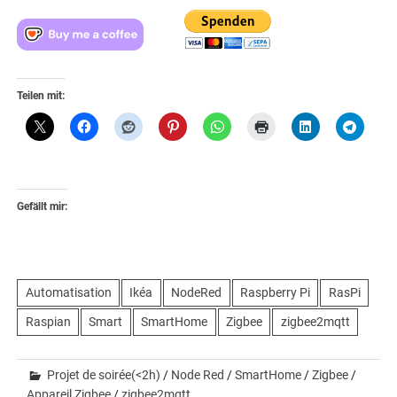
Teilen mit:
Gefällt mir:
Automatisation
Ikéa
NodeRed
Raspberry Pi
RasPi
Raspian
Smart
SmartHome
Zigbee
zigbee2mqtt
Projet de soirée(<2h)
/
Node Red
/
SmartHome
/
Zigbee
/
Appareil Zigbee
/
zigbee2mqtt