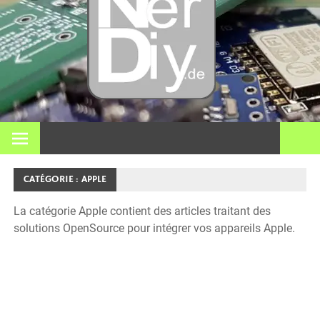
DI
électro
impre
Sur nerdiy.fr, tout tourne autour de l'électronique, du
bricolage, de l'impression 3D, de la maison intelligente et de
nombreux autres sujets techniques.
3D et p
CATÉGORIE :
APPLE
La catégorie Apple contient des articles traitant des
solutions OpenSource pour intégrer vos appareils Apple.