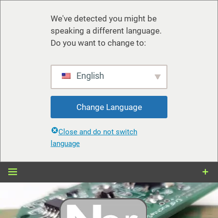
We've detected you might be
speaking a different language.
Do you want to change to:
English
Change Language
Close and do not switch
language
Zum
Inhalt
springen
nerdiy