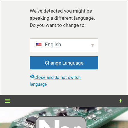
We've detected you might be
speaking a different language.
Do you want to change to:
English
Change Language
Close and do not switch
language
Zum
Inhalt
springen
nerdiy