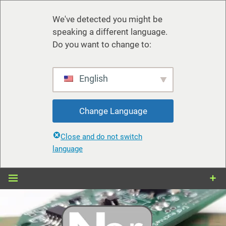
We've detected you might be
speaking a different language.
Do you want to change to:
English
Change Language
Close and do not switch
language
Zum
Inhalt
springen
nerdiy