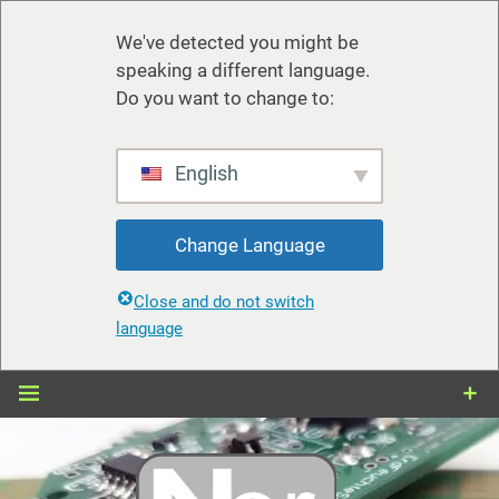
We've detected you might be
speaking a different language.
Do you want to change to:
English
Change Language
Close and do not switch
language
Zum
Inhalt
springen
nerdiy