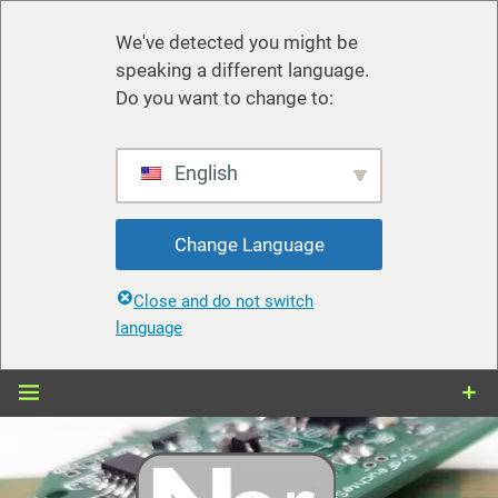
We've detected you might be
speaking a different language.
Do you want to change to:
English
Change Language
Close and do not switch
language
Zum
Inhalt
springen
nerdiy