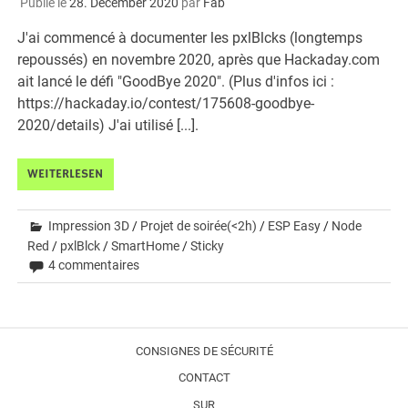
Publié le
28. December 2020
par
Fab
J'ai commencé à documenter les pxlBlcks (longtemps
repoussés) en novembre 2020, après que Hackaday.com
ait lancé le défi "GoodBye 2020". (Plus d'infos ici :
https://hackaday.io/contest/175608-goodbye-
2020/details) J'ai utilisé [...].
WEITERLESEN
Impression 3D
/
Projet de soirée(<2h)
/
ESP Easy
/
Node
Red
/
pxlBlck
/
SmartHome
/
Sticky
4 commentaires
CONSIGNES DE SÉCURITÉ
CONTACT
SUR