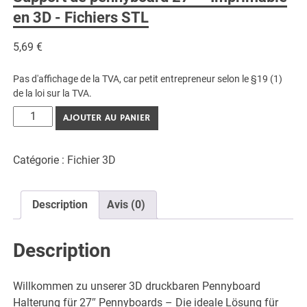
en 3D - Fichiers STL
5,69
€
Pas d'affichage de la TVA, car petit entrepreneur selon le §19 (1)
de la loi sur la TVA.
quantité
AJOUTER AU PANIER
de
Pennyboard
Catégorie :
Fichier 3D
Halterung
27"
-
Description
Avis (0)
3D
Druckbar
-
Description
STL
Dateien
Willkommen zu unserer 3D druckbaren Pennyboard
Halterung für 27″ Pennyboards – Die ideale Lösung für