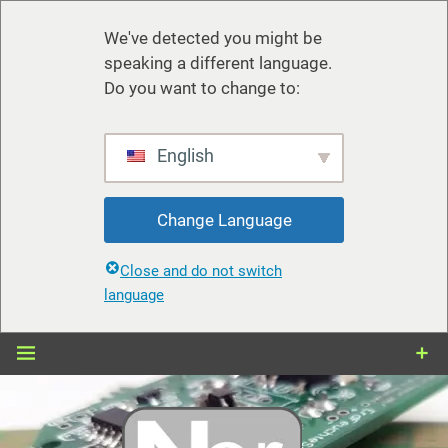
We've detected you might be
speaking a different language.
Do you want to change to:
English
Change Language
Close and do not switch
language
Zum
Inhalt
springen
nerdiy