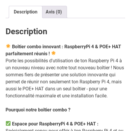
&
POE+
Description
Avis (0)
HAT
Gehäuse
-
Description
3D
Druckbar
Boîtier combo innovant : RaspberryPi 4 & POE+ HAT
-
parfaitement réunis !
STL
Porte les possibilités d'utilisation de ton Raspberry Pi 4 à
Dateien
un nouveau niveau avec notre tout nouveau boîtier ! Nous
sommes fiers de présenter une solution innovante qui
permet de réunir non seulement ton Raspberry Pi 4, mais
aussi le POE+ HAT dans un seul boîtier - pour une
fonctionnalité maximale et une installation facile.
Pourquoi notre boîtier combo ?
Espace pour RaspberryPi 4 & POE+ HAT :
Spécialement conçu pour offrir à ton Raspberry Pi 4 et au