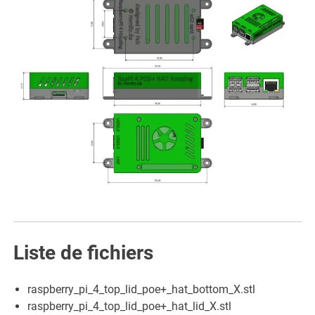
Liste de fichiers
raspberry_pi_4_top_lid_poe+_hat_bottom_X.stl
raspberry_pi_4_top_lid_poe+_hat_lid_X.stl