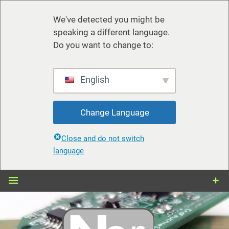
We've detected you might be
speaking a different language.
Do you want to change to:
English
Change Language
Close and do not switch
language
Zum
Inhalt
springen
nerdiy