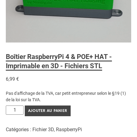
Boîtier RaspberryPi 4 & POE+ HAT -
Imprimable en 3D - Fichiers STL
6,99
€
Pas d'affichage de la TVA, car petit entrepreneur selon le §19 (1)
de la loi sur la TVA.
quantité
AJOUTER AU PANIER
de
RaspberryPi
Catégories :
Fichier 3D
,
RaspberryPi
4