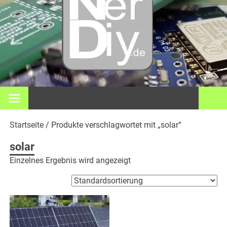
– DIY
Elektro
3D Dr
Bei nerdiy.de dreht sich alles um Elektronik, Heimwerken, 3D-
Druck, Smart Home und viele andere technische Themen.
und
Startseite
/ Produkte verschlagwortet mit „solar“
meh
solar
Einzelnes Ergebnis wird angezeigt