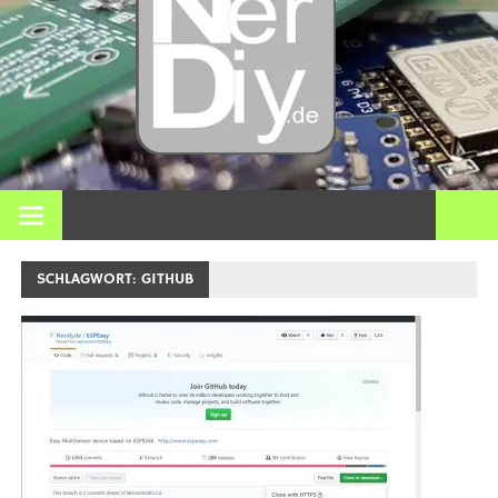
– DIY
Elektro
3D Dr
Bei nerdiy.de dreht sich alles um Elektronik, Heimwerken, 3D-
Druck, Smart Home und viele andere technische Themen.
und
SCHLAGWORT:
GITHUB
meh