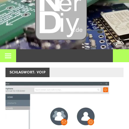
– DIY
Elektro
3D Dr
Bei nerdiy.de dreht sich alles um Elektronik, Heimwerken, 3D-
Druck, Smart Home und viele andere technische Themen.
und
SCHLAGWORT:
VOIP
meh