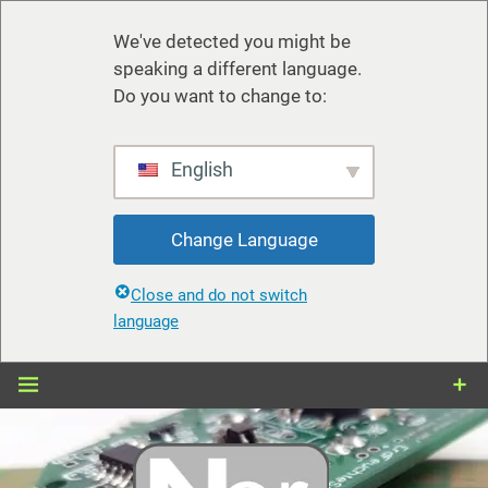
We've detected you might be
speaking a different language.
Do you want to change to:
English
Change Language
Close and do not switch
language
Zum
Inhalt
springen
nerdiy