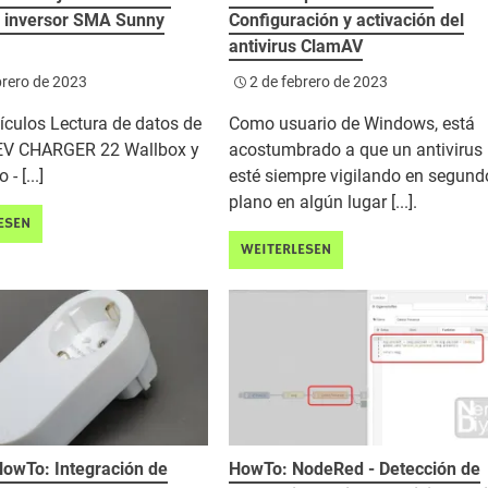
l inversor SMA Sunny
Configuración y activación del
antivirus ClamAV
brero de 2023
2 de febrero de 2023
tículos Lectura de datos de
Como usuario de Windows, está
EV CHARGER 22 Wallbox y
acostumbrado a que un antivirus
- [...]
esté siempre vigilando en segund
plano en algún lugar [...].
ESEN
WEITERLESEN
owTo: Integración de
HowTo: NodeRed - Detección de