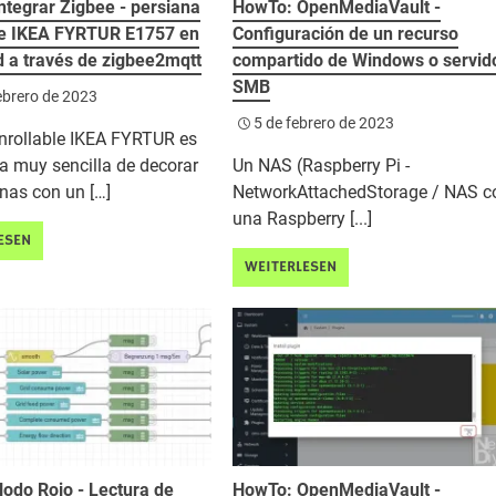
ntegrar Zigbee - persiana
HowTo: OpenMediaVault -
le IKEA FYRTUR E1757 en
Configuración de un recurso
 a través de zigbee2mqtt
compartido de Windows o servid
SMB
ebrero de 2023
5 de febrero de 2023
enrollable IKEA FYRTUR es
a muy sencilla de decorar
Un NAS (Raspberry Pi -
nas con un […]
NetworkAttachedStorage / NAS c
una Raspberry [...]
ESEN
WEITERLESEN
odo Rojo - Lectura de
HowTo: OpenMediaVault -