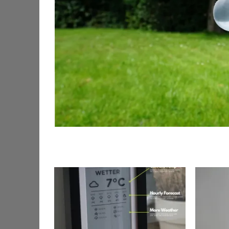
nuevo, me
lutamente
eviamente
año […]