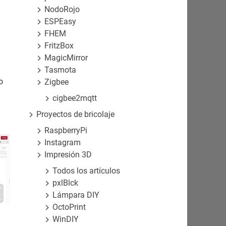
NodoRojo
ESPEasy
FHEM
FritzBox
MagicMirror
Tasmota
o
Zigbee
cigbee2mqtt
Proyectos de bricolaje
RaspberryPi
Instagram
Impresión 3D
Todos los artículos
pxlBlck
Lámpara DIY
OctoPrint
WinDIY