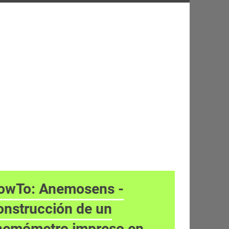
owTo: Anemosens -
onstrucción de un
nemómetro impreso en