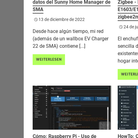
datos del Sunny Home Manager de
Zigbee -
SMA
E1603/E1
zigbee2m
13 de diciembre de 2022
24 de j
Desde hace algún tiempo, mi red
(además de un wallbox EV Charger
El enchu
22 de SMA) contiene [...]
sencilla 
existente
WEITERLESEN
hogar inte
WEITERL
Cómo: Raspberry Pi - Uso de
HowTo: O