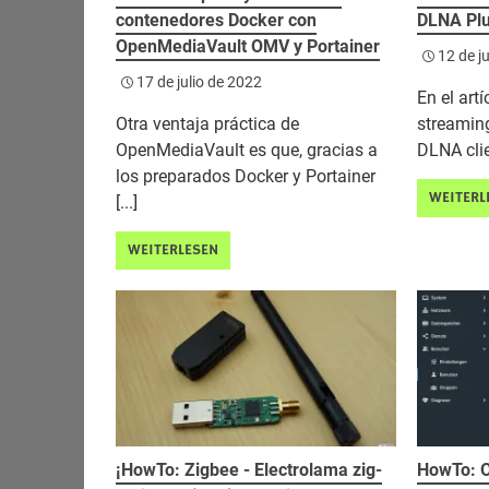
contenedores Docker con
DLNA Plu
OpenMediaVault OMV y Portainer
12 de j
17 de julio de 2022
En el art
Otra ventaja práctica de
streaming
OpenMediaVault es que, gracias a
DLNA clien
los preparados Docker y Portainer
WEITERL
[...]
WEITERLESEN
¡HowTo: Zigbee - Electrolama zig-
HowTo: O