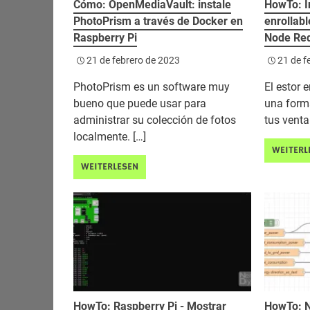
Cómo: OpenMediaVault: instale
HowTo: I
PhotoPrism a través de Docker en
enrollab
Raspberry Pi
Node Red
21 de febrero de 2023
21 de f
PhotoPrism es un software muy
El estor 
bueno que puede usar para
una form
administrar su colección de fotos
tus venta
localmente. […]
WEITERL
WEITERLESEN
HowTo: Raspberry Pi - Mostrar
HowTo: N