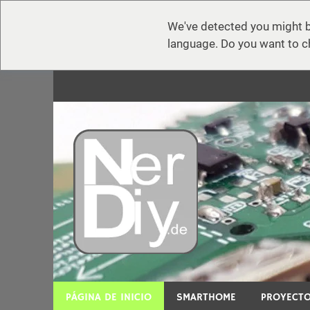
We've detected you might b
language. Do you want to c
Zum
Inhalt
springen
nerdiy.d
En nerdiy.de, todo gira en torno a la electrónica,
PÁGINA DE INICIO
SMARTHOME
PROYECTO