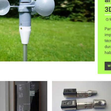
3
9
Par
imp
téc
dur
hab
W