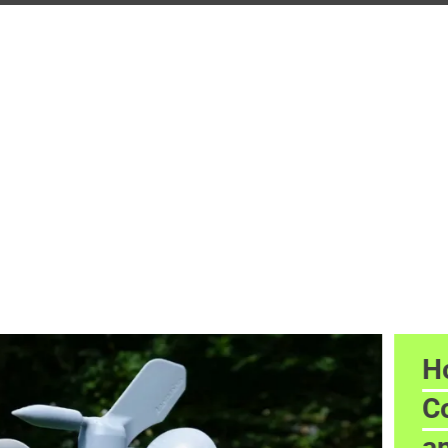
H
C
a