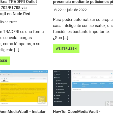
 Ikea TRADFRI Outlet
presencia mediante peticiones p
702/E1708 via
22 de julio de 2022
qtt en Node Red
Para poder automatizar su propia
ulio de 2022
casa inteligente con sensatez, un
fe TRADFRI es una forma
función es bastante importante:
de conectar cargas
¿Son [...]
s, como lámparas, a su
WEITERLESEN
ligente [...].
ESEN
penMediaVault - Instalar
HowTo: OpenMediaVault -