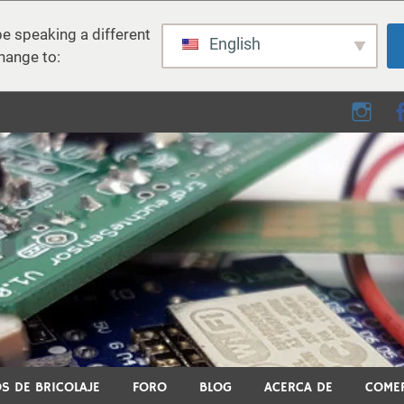
e speaking a different
English
hange to:
e - Bricolaje, electrónica,
 el bricolaje, la impresión 3D, el hogar inteligente y muchos otros
S DE BRICOLAJE
FORO
BLOG
ACERCA DE
COME