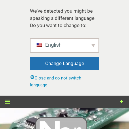
We've detected you might be
speaking a different language.
Do you want to change to:
English
Change Language
Close and do not switch
language
Zum
Inhalt
springen
nerdiy