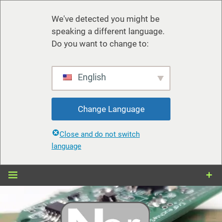
We've detected you might be
speaking a different language.
Do you want to change to:
English
Change Language
Close and do not switch
language
Zum
Inhalt
springen
nerdiy