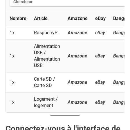
Nombre
Article
Amazone
eBay
Banggo
1x
RaspberryPi
Amazone
eBay
Banggo
Alimentation
USB /
1x
Amazone
eBay
Banggo
Alimentation
USB
Carte SD /
1x
Amazone
eBay
Banggo
Carte SD
Logement /
1x
Amazone
eBay
Banggo
logement
Connectez-vous à l'interface de