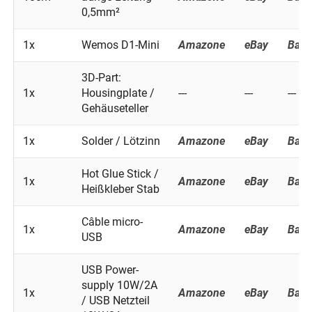
0,5mm²
1x
Wemos D1-Mini
Amazone
eBay
Ban
3D-Part:
1x
Housingplate /
---
---
---
Gehäuseteller
1x
Solder / Lötzinn
Amazone
eBay
Ban
Hot Glue Stick /
1x
Amazone
eBay
Ban
Heißkleber Stab
Câble micro-
1x
Amazone
eBay
Ban
USB
USB Power-
supply 10W/2A
1x
Amazone
eBay
Ban
/ USB Netzteil