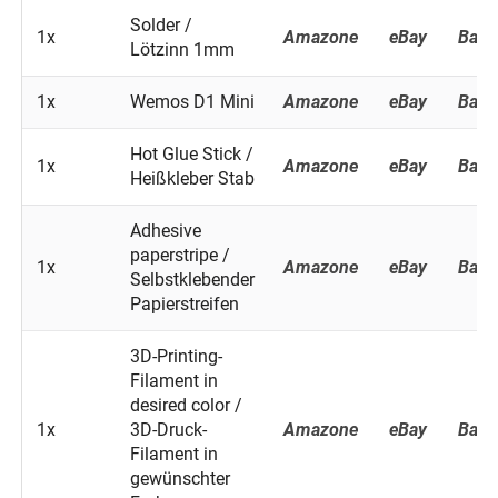
Solder /
1x
Amazone
eBay
Bang
Lötzinn 1mm
1x
Wemos D1 Mini
Amazone
eBay
Bang
Hot Glue Stick /
1x
Amazone
eBay
Bang
Heißkleber Stab
Adhesive
paperstripe /
1x
Amazone
eBay
Bang
Selbstklebender
Papierstreifen
3D-Printing-
Filament in
desired color /
1x
3D-Druck-
Amazone
eBay
Bang
Filament in
gewünschter