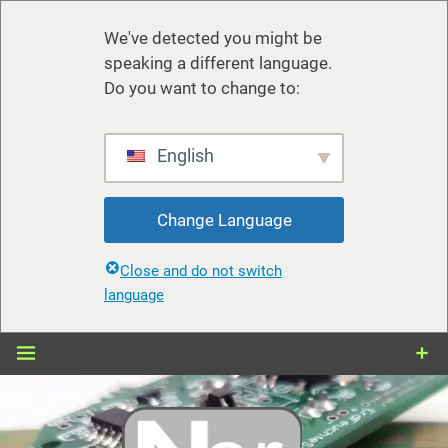
We've detected you might be
speaking a different language.
Do you want to change to:
English
Change Language
Close and do not switch
language
Zum
Inhalt
springen
nerdiy