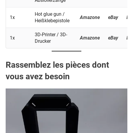
Absiolierzange
Hot glue gun /
1x
Amazone
eBay
Ba
Heißklebepistole
3D-Printer / 3D-
1x
Amazone
eBay
Ba
Drucker
Rassemblez les pièces dont
vous avez besoin