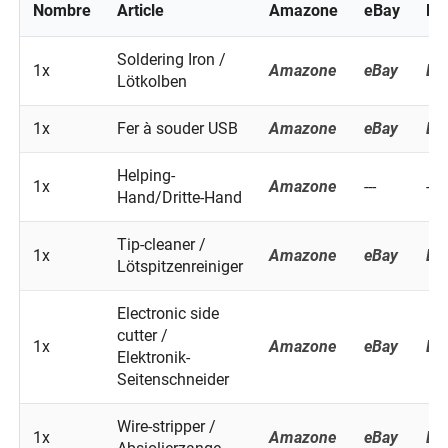
Nombre
Article
Amazone
eBay
Ba
Soldering Iron /
1x
Amazone
eBay
Ba
Lötkolben
1x
Fer à souder USB
Amazone
eBay
Ba
Helping-
1x
Amazone
---
---
Hand/Dritte-Hand
Tip-cleaner /
1x
Amazone
eBay
Ba
Lötspitzenreiniger
Electronic side
cutter /
1x
Amazone
eBay
Ba
Elektronik-
Seitenschneider
Wire-stripper /
1x
Amazone
eBay
Ba