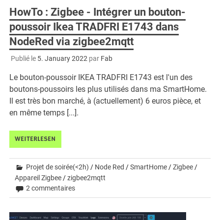
HowTo : Zigbee - Intégrer un bouton-
poussoir Ikea TRADFRI E1743 dans
NodeRed via zigbee2mqtt
Publié le
5. January 2022
par
Fab
Le bouton-poussoir IKEA TRADFRI E1743 est l'un des
boutons-poussoirs les plus utilisés dans ma SmartHome.
Il est très bon marché, à (actuellement) 6 euros pièce, et
en même temps [...].
WEITERLESEN
Projet de soirée(<2h)
/
Node Red
/
SmartHome
/
Zigbee
/
Appareil Zigbee
/
zigbee2mqtt
2 commentaires