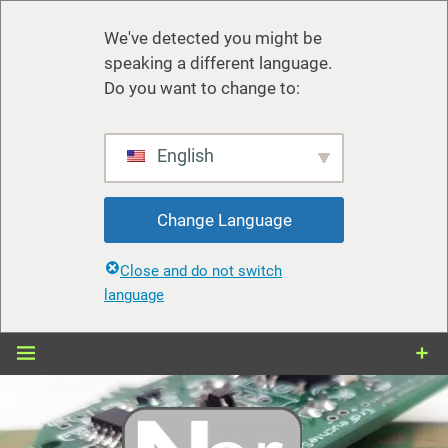
We've detected you might be
speaking a different language.
Do you want to change to:
English
Change Language
Close and do not switch
language
Zum
Inhalt
springen
nerdiy