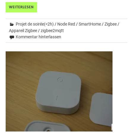
WEITERLESEN
Projet de soirée(<2h)
/
Node Red
/
SmartHome
/
Zigbee
/
Appareil Zigbee
/
zigbee2mqtt
Kommentar hinterlassen