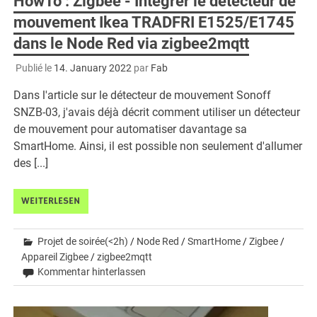
HowTo : Zigbee - Intégrer le détecteur de
mouvement Ikea TRADFRI E1525/E1745
dans le Node Red via zigbee2mqtt
Publié le
14. January 2022
par
Fab
Dans l'article sur le détecteur de mouvement Sonoff
SNZB-03, j'avais déjà décrit comment utiliser un détecteur
de mouvement pour automatiser davantage sa
SmartHome. Ainsi, il est possible non seulement d'allumer
des [...]
WEITERLESEN
Projet de soirée(<2h)
/
Node Red
/
SmartHome
/
Zigbee
/
Appareil Zigbee
/
zigbee2mqtt
Kommentar hinterlassen