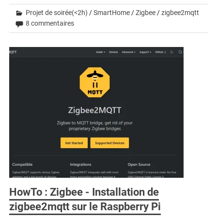
Projet de soirée(<2h)
/
SmartHome
/
Zigbee
/
zigbee2mqtt
8 commentaires
HowTo : Zigbee - Installation de
zigbee2mqtt sur le Raspberry Pi