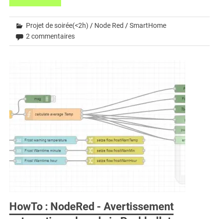
Projet de soirée(<2h)
/
Node Red
/
SmartHome
2 commentaires
HowTo : NodeRed - Avertissement