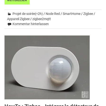
WEITERLESEN
Projet de soirée(<2h)
/
Node Red
/
SmartHome
/
Zigbee
/
Appareil Zigbee
/
zigbee2mqtt
Kommentar hinterlassen