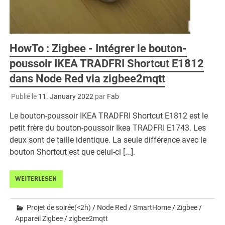
HowTo : Zigbee - Intégrer le bouton-
poussoir IKEA TRADFRI Shortcut E1812
dans Node Red via zigbee2mqtt
Publié le
11. January 2022
par
Fab
Le bouton-poussoir IKEA TRADFRI Shortcut E1812 est le
petit frère du bouton-poussoir Ikea TRADFRI E1743. Les
deux sont de taille identique. La seule différence avec le
bouton Shortcut est que celui-ci [...].
WEITERLESEN
Projet de soirée(<2h)
/
Node Red
/
SmartHome
/
Zigbee
/
Appareil Zigbee
/
zigbee2mqtt