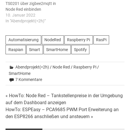
TS0201 über zigbee2mqtt in
Node Red einbinden
10. Januar 2022
In "Abendprojekt(<2h)"
Automatisierung
NodeRed
Raspberry Pi
RasPi
Raspian
Smart
SmartHome
Spotify
Abendprojekt(<2h)
/
Node Red
/
Raspberry Pi
/
SmartHome
7 Kommentare
Beitrags-
« HowTo: Node Red – Tankstellenpreise in der Umgebung
auf dem Dashboard anzeigen
Navigation
HowTo: ESPEasy – PCA9685 PWM Port Erweiterung an
den ESP8266 anschließen und ansteuern »