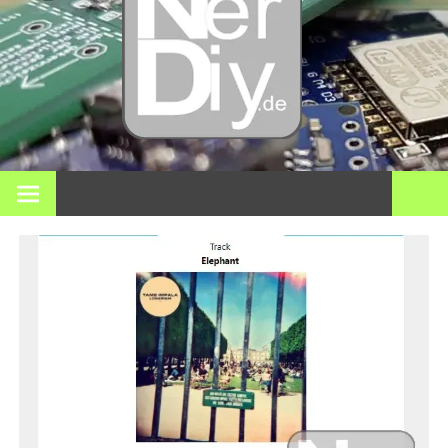
– DIY
Elektro
3D Dr
Bei nerdiy.de dreht sich alles um Elektronik, Heimwerken, 3D-
Druck, Smart Home und viele andere technische Themen.
und
meh