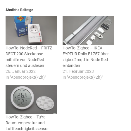
Ähnliche Beiträge
HowTo: NodeRed – FRITZ
HowTo: Zigbee – IKEA
DECT 200 Steckdose
FYRTUR Rollo E1757 über
mithilfe von NodeRed
zigbee2mqtt in Node Red
steuern und auslesen
einbinden
26. Januar 2022
21. Februar 2023
In "Abendprojekt(<2h)"
In "Abendprojekt(<2h)"
HowTo: Zigbee – TuYa
Raumtemperatur und
Luftfeuchtigkeitssensor