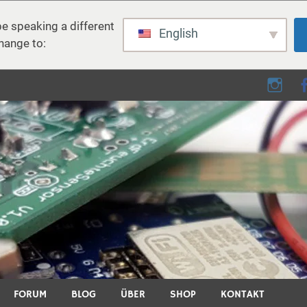
e speaking a different
English
hange to:
e – DIY, Elektronik, 3D Dr
eimwerken, 3D-Druck, Smart Home und viele andere technische Th
FORUM
BLOG
ÜBER
SHOP
KONTAKT