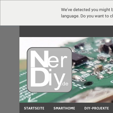
We've detected you might b
language. Do you want to c
Zum
Inhalt
springen
nerdiy.d
Bei nerdiy.de dreht sich alles um Elektronik, H
STARTSEITE
SMARTHOME
DIY-PROJEKTE