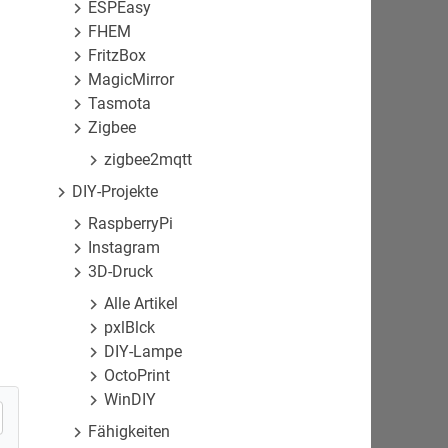
ESPEasy
FHEM
FritzBox
MagicMirror
Tasmota
Zigbee
zigbee2mqtt
DIY-Projekte
RaspberryPi
Instagram
3D-Druck
Alle Artikel
pxlBlck
DIY-Lampe
OctoPrint
WinDIY
Fähigkeiten