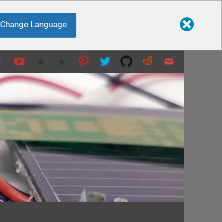
Change Language
uck und mehr…
emen.