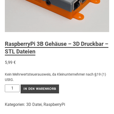
RaspberryPi 3B Gehäuse – 3D Druckbar –
STL Dateien
5,99
€
Kein Mehrwertsteuerausweis, da Kleinunternehmer nach §19 (1)
UStG.
RaspberryPi
IN DEN WARENKORB
3B
Gehäuse
Kategorien:
3D Datei
,
RaspberryPi
-
3D