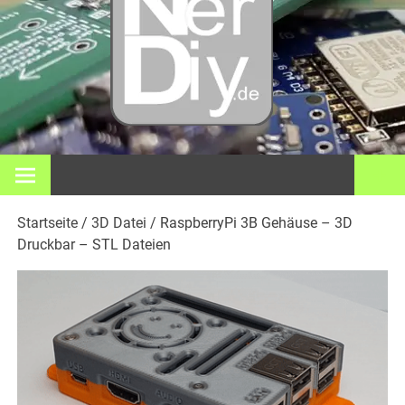
– DIY
Elektro
3D Dr
Bei nerdiy.de dreht sich alles um Elektronik, Heimwerken, 3D-
Druck, Smart Home und viele andere technische Themen.
und
Startseite
/
3D Datei
/ RaspberryPi 3B Gehäuse – 3D
meh
Druckbar – STL Dateien