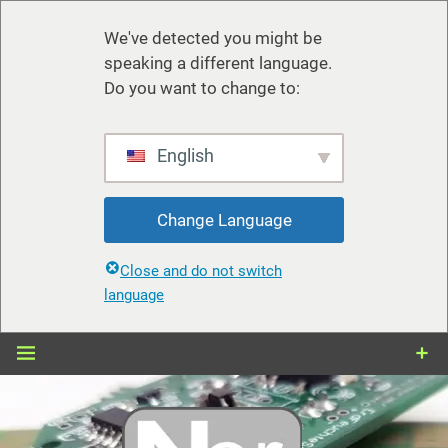
We've detected you might be
speaking a different language.
Do you want to change to:
English
Change Language
Close and do not switch
language
Zum
Inhalt
springen
nerdiy