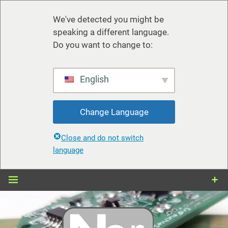
We've detected you might be
speaking a different language.
Do you want to change to:
English
Change Language
Close and do not switch
language
Zum
Inhalt
springen
nerdiy