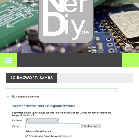
– DIY
Elektro
3D Dr
Bei nerdiy.de dreht sich alles um Elektronik, Heimwerken, 3D-
Druck, Smart Home und viele andere technische Themen.
und
SCHLAGWORT:
SAMBA
meh