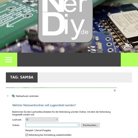
DIY
elektro
3D pri
Op nerdiy.de draait alles om elektronica, DIY, 3D-printen,
smart home en vele andere technische onderwerpen.
en mee
TAG:
SAMBA