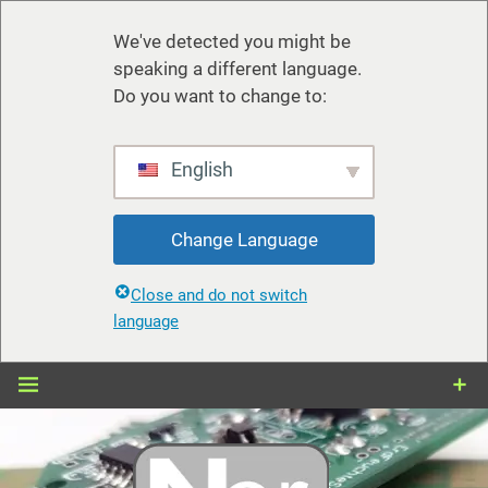
We've detected you might be
speaking a different language.
Do you want to change to:
English
Change Language
Close and do not switch
language
Zum
Inhalt
springen
nerdiy