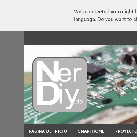
We've detected you might b
language. Do you want to c
Zum
Inhalt
springen
nerdiy.d
En nerdiy.de, todo gira en torno a la electrónica,
PÁGINA DE INICIO
SMARTHOME
PROYECTO