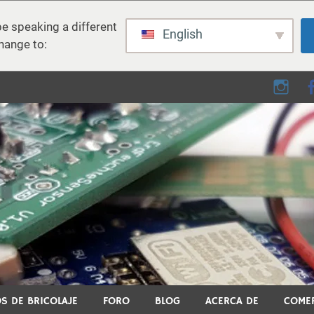
e speaking a different
English
hange to:
e - Bricolaje, electrónica,
 el bricolaje, la impresión 3D, el hogar inteligente y muchos otros
S DE BRICOLAJE
FORO
BLOG
ACERCA DE
COME