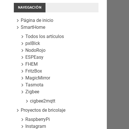
NAVEGACIÓN
Página de inicio
SmartHome
Todos los artículos
pxlBlck
NodoRojo
ESPEasy
FHEM
FritzBox
MagicMirror
Tasmota
Zigbee
cigbee2mqtt
Proyectos de bricolaje
RaspberryPi
Instagram