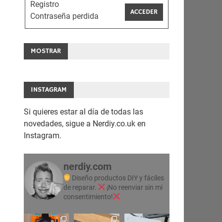
Registro
ACCEDER
Contraseña perdida
MOSTRAR
INSTAGRAM
Si quieres estar al día de todas las
novedades, sigue a Nerdiy.co.uk en
Instagram.
nerdiy.com
Diseño productos DIY y fáciles
de reparar.
¡No reenviar sin mi
consentimiento!