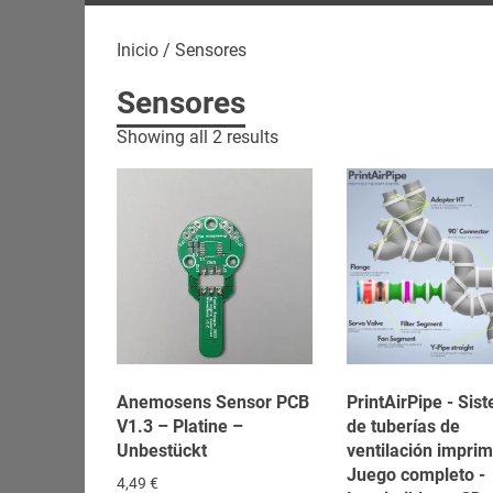
Inicio
/ Sensores
Sensores
Showing all 2 results
Anemosens Sensor PCB
PrintAirPipe - Sis
V1.3 – Platine –
de tuberías de
Unbestückt
ventilación imprim
Juego completo -
4,49
€