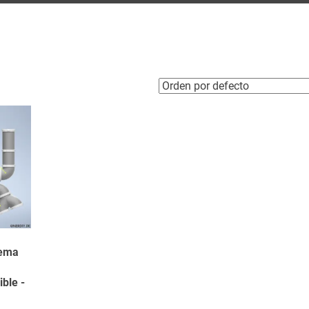
tema
ible -