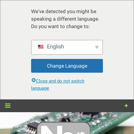
We've detected you might be
speaking a different language.
Do you want to change to:
English
Change Language
Close and do not switch
language
Zum
Inhalt
springen
nerdiy