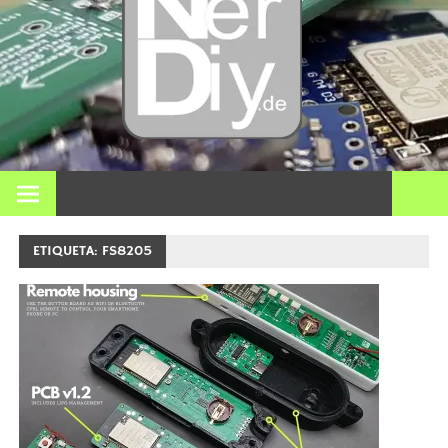
Bricol
electró
impre
En nerdiy.de, todo gira en torno a la electrónica, el bricolaje,
la impresión 3D, el hogar inteligente y muchos otros temas
técnicos.
3D y m
ETIQUETA:
FS8205