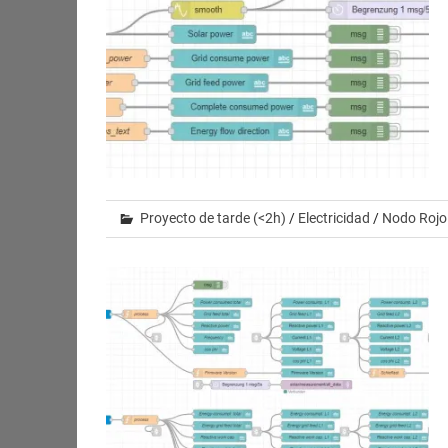
Proyecto de tarde (<2h)
/
Electricidad
/
Nodo Rojo