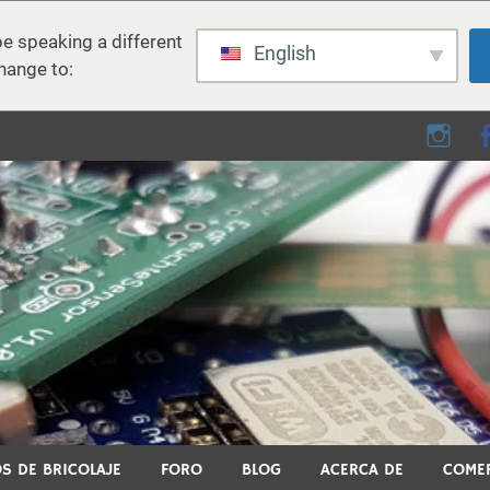
e speaking a different
English
hange to:
e - Bricolaje, electrónica,
 el bricolaje, la impresión 3D, el hogar inteligente y muchos otros
S DE BRICOLAJE
FORO
BLOG
ACERCA DE
COME