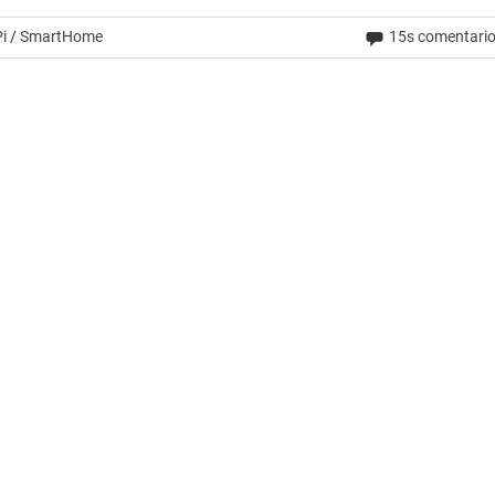
i
/
SmartHome
15s comentari