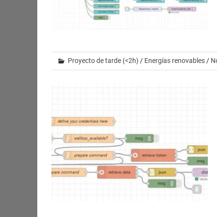
Proyecto de tarde (<2h)
/
Energías renovables
/
N