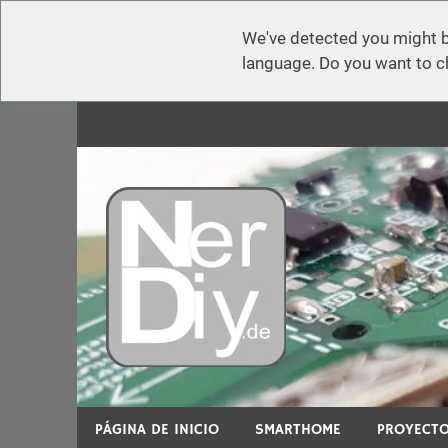
We've detected you might b
language. Do you want to c
Zum
Inhalt
springen
nerdiy.d
En nerdiy.de, todo gira en torno a la electrónica,
PÁGINA DE INICIO
SMARTHOME
PROYECTO