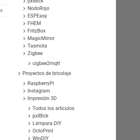
pxlBlck
NodoRojo
os
ESPEasy
FHEM
FritzBox
MagicMirror
Tasmota
Zigbee
cigbee2mqtt
Proyectos de bricolaje
RaspberryPi
Instagram
Impresión 3D
Todos los artículos
pxlBlck
Lámpara DIY
OctoPrint
WinDIY